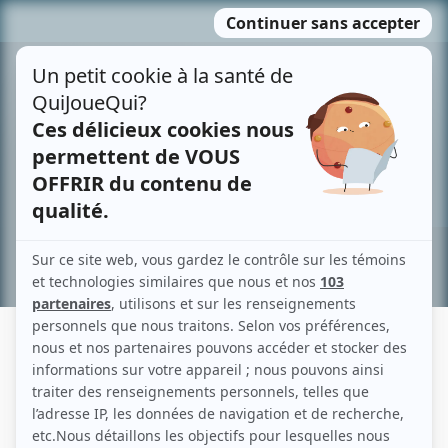
Passer
MENU
au
contenu
Recherche avancée »
MARIE-EVE BOURASSA
Liens
Fiche de Marie-Eve Bourassa sur Showbizz.net