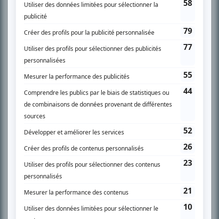
Chroniqueur télé du journal Le Soleil depuis 2001, Richard Therrien carbure à
son petit écran. Celui qu’on surnomme parfois «l’encyclopédie de la
télévision» a d’abord oeuvré au magazine TV Hebdo de 1996 à 2001. Sa
spécialité: la télé québécoise. On peut l’entendre régulièrement commenter
l’actualité télévisuelle au 98,5.
En savoir plus »
SUR LE RÉSEAU BIZZ MÉDIA
PLAN DU SITE
Accueil
Liste des oeuvres
Liste des comédiens
Recherche avancée