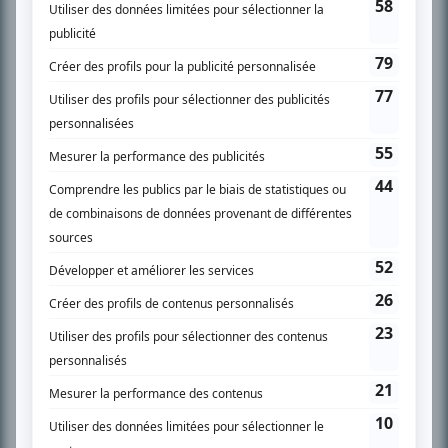
spécialité: la télé québécoise. On peut l’entendre régulièrement commenter
l’actualité télévisuelle au 98,5.
En savoir plus »
SUR LE RÉSEAU BIZZ MÉDIA
PLAN DU SITE
Accueil
Liste des oeuvres
Liste des comédiens
Recherche avancée
À propos
Nous contacter