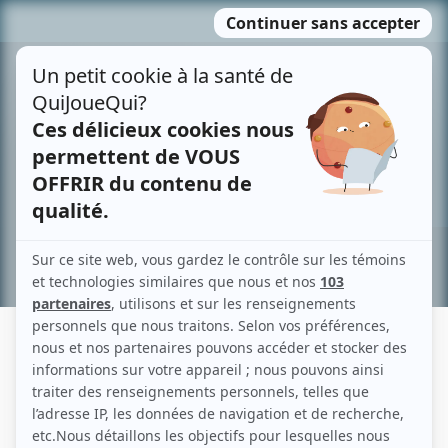
Passer
MENU
au
contenu
Recherche avancée »
HERVÉ BROUSSEAU
Liens
Fiche de Hervé Brousseau sur Showbizz.net