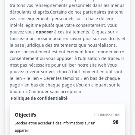
(Source: Photo: Julie Perreault)
Liens
Fiche de Louise Marleau sur Showbizz.net
Personnages
Les Invisibles
(
Louise Marleau
)