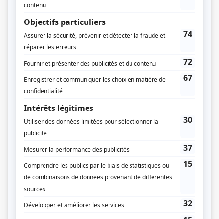
Un parc en automne
(
Rôle inconnu
)
Alexandre
(
Rôle inconnu
)
Le malentendu
(
Maria
)
La vie promise
(
Molly McGuire
)
S.O.S. j'écoute
(
Rôle inconnu
)
L'été
(
Lise
)
Les caprices de Marianne
(
Marianne
)
Scénario: La rose des sables
(
Dominique La Salle
)
Soirée au théâtre: Une femme trop honnête
(
Marie-Madeleine
)
La perdrière
(
Lydia
)
Au retour des oies blanches
(
Geneviève
)
Les Berger
(
Valérie Dumont
)
Soirée au théâtre: Le malade imaginaire
(
Angélique
)
Au milieu de la course de notre vie
(
Rôle inconnu
)
Rue des Pignons
(
Viviane Réchembac
)
De 9 à 5
(
Gloria
)
Théâtre du dimanche: L'école des pères
(
Cécile
)