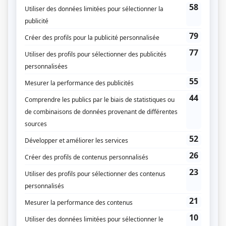
Mirador I-II
(
Élisabeth
2010
)
Les Lavigueur : La vraie histoire
(
Tante Alice
)
La galère
(
Marielle
)
Le bleu du ciel
(
Désirée Fraser
)
Hommes en quarantaine
(
Barbara Tanguay
)
Bunker, le cirque
(
Madeleine Lacroix
)
Fortier
(
Jeannine Ross
)
Le pays dans la gorge
(
Cornélia Lajeunesse
)
Duo pour une soliste
(
Stéphanie Lorenz Abrahms
)
Jalna
(
Mme Trenton
)
Scoop
(
Justine Lalonde
)
Jamais deux sans toi II
(
Carmelle Lassonde
)
À la vie, à l'amour
(
Rôle inconnu
)
Traquenards: La source du mal
(
La baronne
)
Bonjour docteur
(
Isabelle Dauteuil
)
Laurier
(
Émilie Barthes
)
Madame B
(
Amélie Bouchard
)