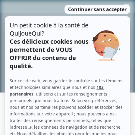
Passer
MENU
au
contenu
Recherche avancée »
STEVE BANNER