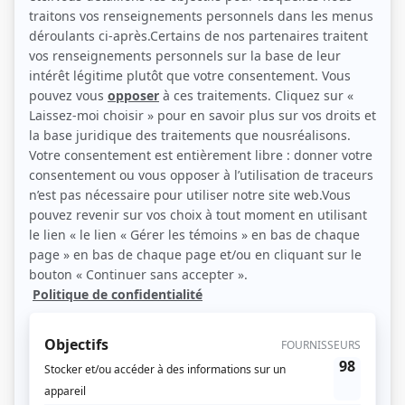
(Source: Photo: Agence artistique Diane Riel)
Liens
Fiche de Steve Banner sur Showbizz.net
Personnages
Une autre histoire
(
Valaire Petterson
2019
-
2022
)