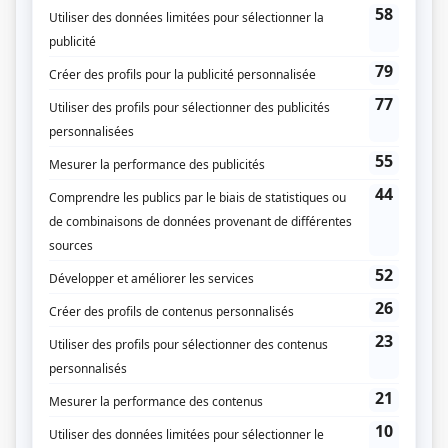
Blue Moon
(
Agent Alain Brosseau
)
District 31
(
Denis «Mêlé» Larose
2018
)
Ruptures
(
Jean-Marie Cabal
2019
)
Les jeunes loups
(
Frank «Maniak» Gignac
2016
)
Unité 9
(
Enquêteur
)
Toute la vérité
(
Bruno «Teflon» Simard
)
Trauma
(
Lieutenant Leclerc
)
Les étoiles filantes
(
Dr Chamane
)
La chambre no 13
(
Gherber Ross
)
Casino
(
Dr Bernard Gaudreault
)
Il était une fois dans le trouble
(
Hans
)
Tabou
(
Enquêteur Desponts
)
Lance et compte : Nouvelle génération
(
Policier-enquêteur
)
L'or
(
Avocat
)
L'ombre de l'épervier – La suite
(
Sergent Forget
)
Fortier
(
Pierre-Paul Tétrault
2002
)
Opération Tango
(
Mercenaire
)