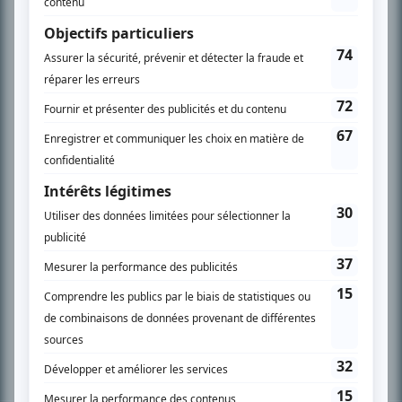
PLAN DU SITE
Accueil
Liste des oeuvres
Liste des comédiens
Recherche avancée
À propos
Nous contacter
Termes et conditions
Politique de confidentialité
Gestion du consentement