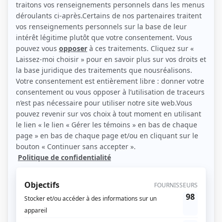
(Source: Photo: Agence Robitaille Corbeil)
Liens
Fiche de Philippe Charbonneau sur Showbizz.net
Personnages
Yamaska
(
Thomas
)