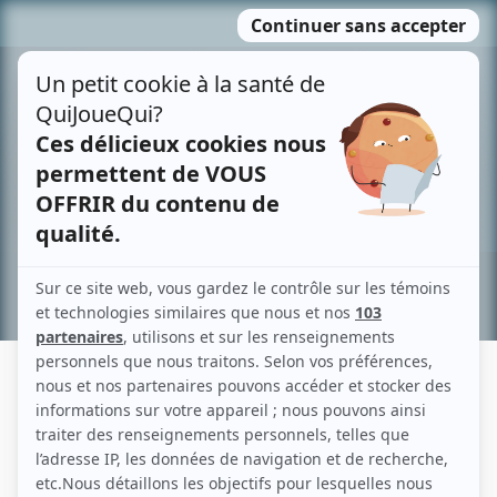
Passer
MENU
au
contenu
Recherche avancée »
PHILIPPE CHARBONNEAU