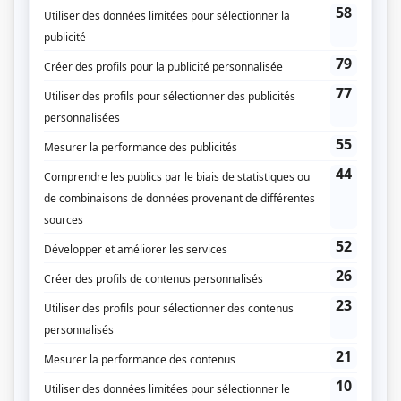
encore frivole. La guerre éclate en Europe et Théophile, nationaliste
convaincu, est farouchement opposé à la conscription. Guillaume répondra
néanmoins à l'appel aux armes.
(Source: Cinéma québécois)
Liens
Fiche de
Les Plouffe
sur Showbizz.net
Genre
Série
Réalisation
Gilles Carle
Textes
Roger Lemelin
Gilles Carle
Musique