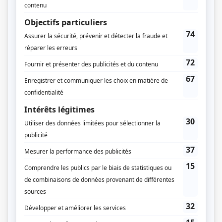
Claude Denjean
Stéphane Venne
Compagnie de production
Société Radio-Canada
Alcan
Ciné-London
International Cinema Corporation
Diffuseur(s)
Radio-Canada
Dates de diffusion
Du 28 octobre 1981 au 2 décembre 1981
Durée et heure de diffusion
6 épisodes au total
Saison 1: Diffusée chaque mercredi à 20h30
(60 minutes)