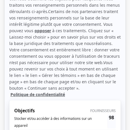
Anne Létourneau et Gabriel Arcand (Photo: Éléphant)
Description sommaire de l'histoire
À la fin des années 1930, dans la Basse-Ville de Québec, Théophile Plouffe, un
ancien coureur cycliste, termine sa carrière de typographe à L'Action
chrétienne. Avec sa femme Joséphine, une bonne mère dévote, il a élevé
quatre enfants devenus grands: l'aînée, Cécile, est une vieille fille de 40 ans
amoureuse d'un conducteur de tramway marié; Ovide, l'intellectuel de la
famille, se détourne de la prêtrise par amour pour Rita, une jeune femme
plutôt légère; Napoléon, épris d'une serveuse tuberculeuse, entraîne
Guillaume pour en faire un nouveau champion cycliste, mais le benjamin est