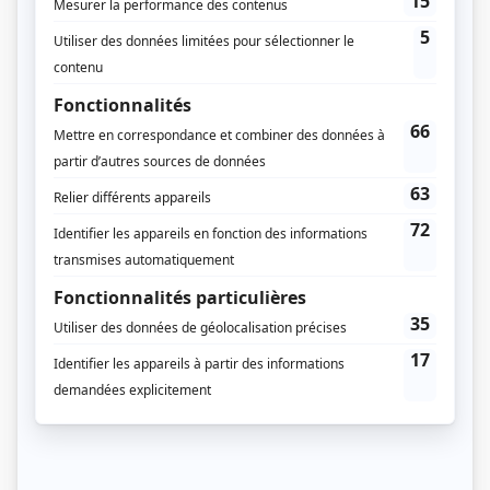
Informations supplémentaires
Cette série a aussi fait l'objet d'un long métrage.
Distribution
Émile Genest
(
Théophile Plouffe
)
Juliette Huot
(
Joséphine Plouffe
)
Denise Filiatrault
(
Cécile Plouffe
)
Pierre Curzi
(
Napoléon Plouffe
)
Gabriel Arcand
(
Ovide Plouffe
)
Serge Dupire
(
Guillaume Plouffe
)
Anne Létourneau
(
Rita Toulouse
)
Louise Laparé
(
Jeanne Duplessis
)
Stéphane Audran
(
Mme Boucher
)
Paul Berval
(
Onésime Ménard
)
Jean-Pierre Cartier
(
Aumônier syndical
)
Daniel Ceccaldi
(
Père Alphonse
)