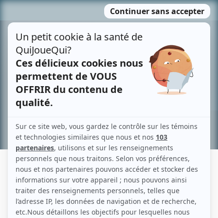
Passer
MENU
au
contenu
Recherche avancée »
DANIEL CECCALDI
Liens
Fiche de Daniel Ceccaldi sur Showbizz.net