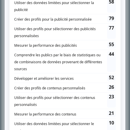
PLAN DU SITE
Accueil
Liste des oeuvres
Liste des comédiens
Recherche avancée
À propos
Nous contacter
Termes et conditions
Politique de confidentialité
Gestion du consentement