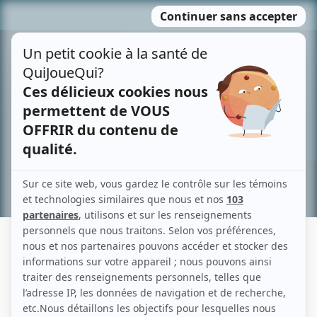
Passer
MENU
au
contenu
Recherche avancée »
ALCAN
Liens
Fiche de Alcan sur Showbizz.net