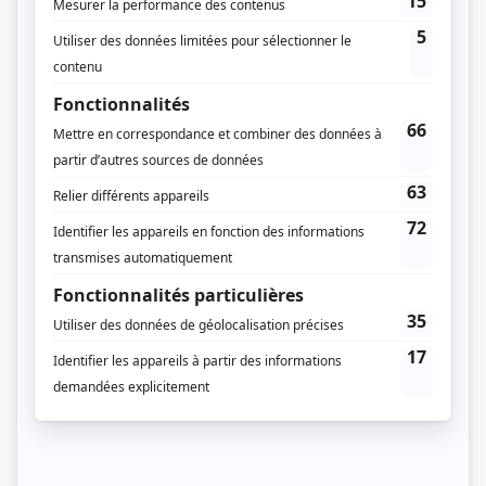
Du 18 septembre 2020 au 20 novembre 2020
Durée et heure de diffusion
10 épisodes au total
Saison 1: Diffusée chaque vendredi à 21h00
(30 minutes)
Distribution principale
Charles-Alexandre Dubé
(
Eliott Breault
)
Charlotte Aubin
(
Jeanne Champagne
)
Jean-Carl Boucher
(
Martin Chagnon
)
François Bernier
(
Franky
)
Michèle Deslauriers
(
Grand-mère Annette
)
Marie Soleil Dion
(
Maude
)