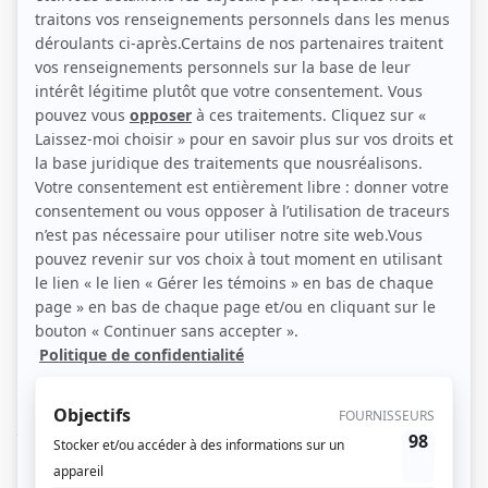
Charles-Alexandre Dubé (Photo: Marlène Gélineau-Payette)
Description sommaire de l'histoire
Les déboires professionnels et amoureux d’Eliott, un jeune concepteur de
jeux vidéo qui joue de malchance, et de Jeanne, une ambitieuse avocate qui
souhaite enfin percer. Alors que sa toute première création semble promise
au succès, Eliott se la fait pirater quelques heures avant sa mise en vente. Son