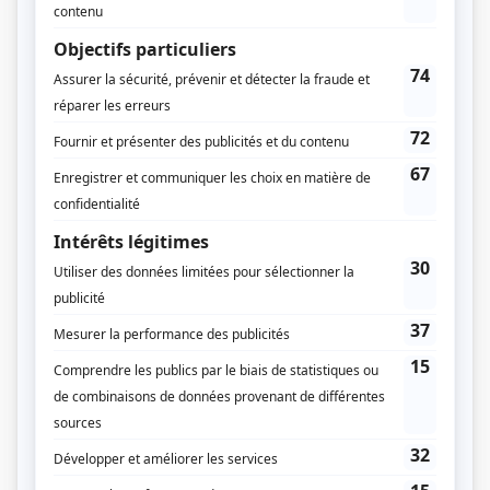
Louis Bolduc
Textes
Michel Brouillette
Stéphanie Perreault
Musique
Michel Corriveau
Jérémie Corriveau
Compagnie de production
Encore Télévision
Diffuseur(s)
ICI Radio-Canada Télé
ICI TOU.TV Extra
Dates de diffusion