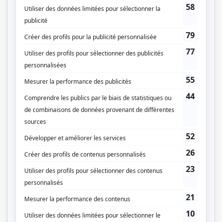
principal investisseur Dereck Darveau, qui l’accuse de fraude, réclame son
argent. Appuyé par son collaborateur et nouvel ami Martin Chagnon, Eliott veut
retrouver le coupable au plus vite pour sauver son honneur et sa compagnie.
Parallèlement, il travaille à développer un nouveau jeu qui pourrait le sortir du
gouffre financier. De son côté, Jeanne frappe le plafond de verre au sein de sa
firme d’avocats malgré les belles promesses de son collègue et conjoint
qu’elle décide de larguer par le fait même. Le dépit professionnel et amoureux
n’est pas étranger à sa décision d’aider Eliott à sauver sa jeune entreprise en
danger. Ces deux êtres évoluant dans des univers si différents parviendront-
ils à surmonter toutes les embûches sur leur chemin pour réussir comme ils
le désirent? Et au détour, à trouver l’amour? Rien n’est moins sûr. Car la vie est
autrement plus compliquée que de triompher à coups de boules de feu et de
champignons magiques dans un jeu vidéo.
(Fourni par la production)
Liens
Fiche de
Les bogues de la vie
sur Showbizz.net
Genre
Comédie
Réalisation