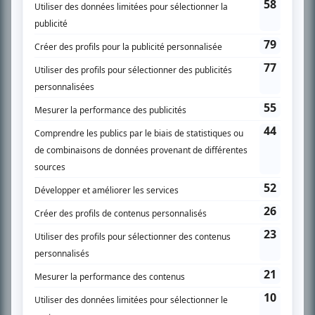
l’actualité télévisuelle au 98,5.
En savoir plus »
SUR LE RÉSEAU BIZZ MÉDIA
PLAN DU SITE
Accueil
Liste des oeuvres
Liste des comédiens
Recherche avancée
À propos
Nous contacter
Termes et conditions