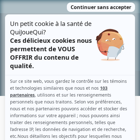
Passer
MENU
au
contenu
Recherche avancée »
ALEXIS POULIN HERRY
Liens
Fiche de Alexis Poulin Herry sur Showbizz.net