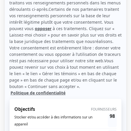
(Source: Agence Bridget Dechene)
Liens
Fiche de Véronique Pascal sur Showbizz.net
Personnages
Le retour d'Anna Brodeur
(
Policière
)