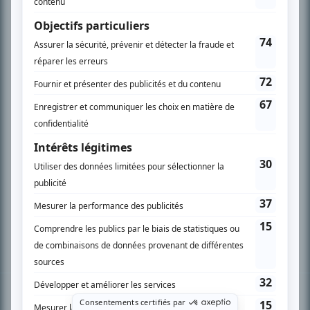
PLAN DU SITE
Accueil
Liste des oeuvres
Liste des comédiens
Recherche avancée
À propos
Nous contacter
Termes et conditions
Politique de confidentialité
Gestion du consentement