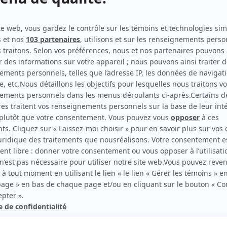
scription.
rd Therrien carbure à son petit écran. Celui qu’on surnomme parfois «l’encyclopédie 
1996 à 2001. Sa spécialité: la télé québécoise. On peut l’entendre régulièrement