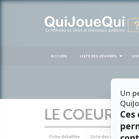
Passer
au
contenu
ACCUEIL
LISTE DES OEUVRES
LIS
LE COEUR A 
Fiche détaillée
Liste des épisodes