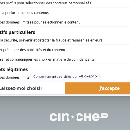
Les Bobos
Réalisateur
rd Therrien carbure à son petit écran. Celui qu’on surnomme parfois «l’encyclopédie 
1996 à 2001. Sa spécialité: la télé québécoise. On peut l’entendre régulièrement