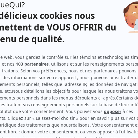
Ayer's Cliff
(
Martin Stevens
)
Inspirez expirez
(
Richard Sicotte
2024
-
)
La petite vie (2023)
(
Rénald «Pinson» Paré
)
Léo
(
Jean-Guy Couture
)
Les beaux malaises
(
Marc Labrèche
)
Les Bobos
(
Étienne Maxou
)
En audition avec Simon
(
Marc Labrèche
)
VRAK la vie
(
Professeur d'arts plastiques
)
Taxi 0-22
(
Marc Labrèche
)
Tout sur moi
(
Marc Labrèche
)
Le coeur a ses raisons
(
Brett, Brad, Brenda et Clifford
Montgomery
)
L'héritière de Grande Ourse
(
Conrad Raté
)
Les Bougon, c'est aussi ça la vie!
(
Clément Ledoux
)
La petite vie
(
Rénald «Pinson» Paré
)
Les Intrépides
(
Voleur de violons
)
Jamais deux sans toi II
(
Gilles Dufour
)