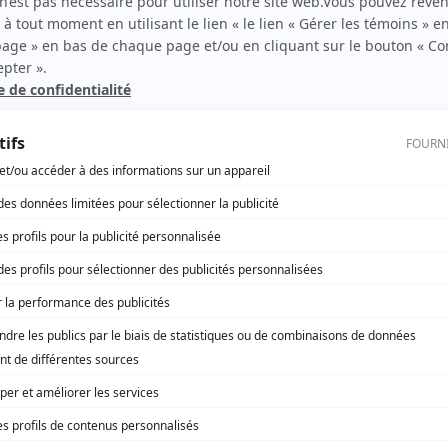
Avec un grand A: Michel et François
(
Michel Comeau
)
le
CTYVON
(
Chroniqueur
)
Le grand remous
(
Mario Roussel
)
Rock
(
Ouvrier lave-auto
)
le
Chop-suey
(
Walter Blais
1991
-
1992
)
L'âme soeur
(
Charles de Rigaud et Pierre Jean
)
L'école des femmes
(
Horace
)
Boogie-woogie 47/48
(
Clovis Jobin
)
le
Chez Denise
(
Rôle inconnu
)
Scénario: Trois jours de grâce
(
Pierre
)
 dans
La maisonnée: Le procès d'Étienne
(
Rôle inconnu
)
Du tac au tac
(
Julien Richard
1979
)
À la branche d'Olivier
(
Jules Mathieu
)
Quelle famille!
(
Pierre
)
Autres contributions