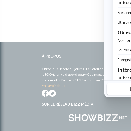
Informations
complémentaires
À PROPOS
Chroniqueur télé du journal Le Soleil depuis 2001, Richa
la télévision» a d’abord oeuvré au magazine TV Hebdo de 
commenter l’actualité télévisuelle au 98,5.
En savoir plus »
SUR LE RÉSEAU BIZZ MÉDIA