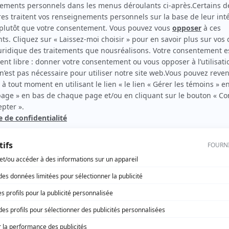
Tatiana Zinga Botao
(
Mère de Sahara
)
elles
Anie Pascale
(
Conductrice DPJ
)
a
t
Catherine Beauchemin
(
Policière
)
Gabrielle Audet
(
Ado
)
Joseph Delorey
(
Ado
)
Vicky Bertrand
(
Travailleuse sociale
)