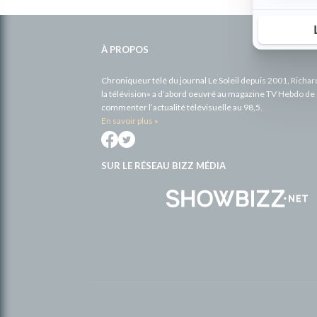
Informations
complémentaires
À PROPOS
Chroniqueur télé du journal Le Soleil depuis 2001, Richa
la télévision» a d’abord oeuvré au magazine TV Hebdo de 
commenter l’actualité télévisuelle au 98,5.
En savoir plus »
SUR LE RÉSEAU BIZZ MÉDIA