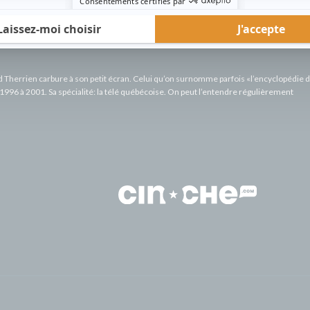
rd Therrien carbure à son petit écran. Celui qu’on surnomme parfois «l’encyclopédie 
1996 à 2001. Sa spécialité: la télé québécoise. On peut l’entendre régulièrement