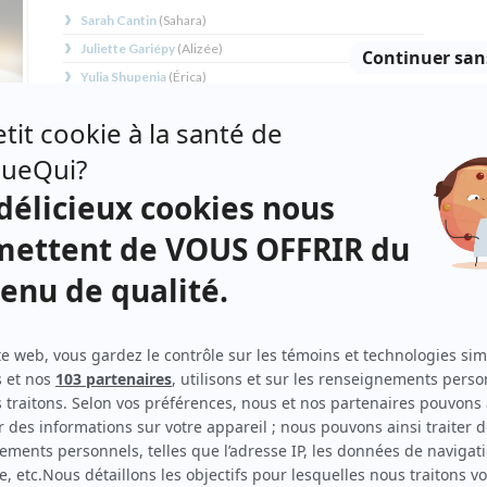
Sarah Cantin
(
Sahara
)
Juliette Gariépy
(
Alizée
)
Yulia Shupenia
(
Érica
)
Anne Florence Lavigne-Desjardins
(
Fauve
)
Angélique Cadieux
(
Dolorès
)
Maxim Iacobaccio
(
Dolorès
2022
)
Claire Jacques
(
Matante
)
a
Distribution secondaire
cueil
Claudia Bouvette
(
Vanessa
)
.
Mathieu Baron
(
Mathieu Leclerc
)
Émile Schneider
(
Kevin
)
hara
Anglesh Major
(
Stevo
)
re.
Constance Massicotte
(
Vanessa
)
e
Hubert Proulx
(
Stéphane
)
 tes
es.
»