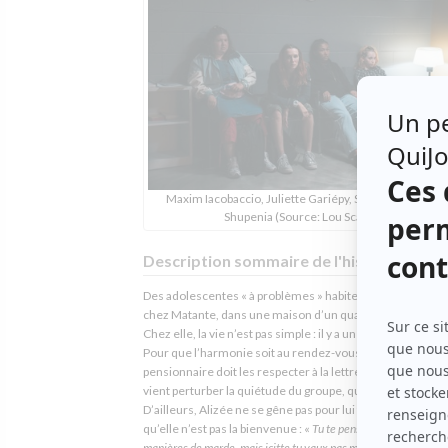
Maxim Iacobaccio, Juliette Gariépy, Sarah Cantin, Yuli
Shupenia (Source: Lou Scamble)
Description sommaire de l'histoire
Des adolescentes « à problèmes » habitent en famille d’ac
chez Matante, dans une maison d’un quartier de banlieue
Chez elle, la vie n’est pas simple : il y a une règle pour tout.
Pour que l’harmonie soit au rendez-vous, chaque
pensionnaire doit les respecter à la lettre. L’arrivée de Sa
vient perturber la quiétude du groupe, qui lui fait la vie du
D’ailleurs, Alizée ne se gêne pas pour lui faire comprendr
qu’elle n’est pas la bienvenue : «
Tu te penses ben bonne avec
manières de marde, mais icitte tu vaux pas mieux que nous autr