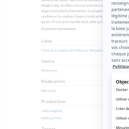
Malgré cela, les filles réussissent à tisser des liens entre 
et passent même d’ennemies à complices. Une série où l
résilience, le soutien, l’expressivité et le désordre ne fon
qu’un. Et si la vraie famille était celle qu’on choisit?
(Fourni par la production)
Liens
Fiche de
La maison des folles
sur Showbizz.net
Genre
Websérie
Réalisation
Mara Joly
Production
Julia Langlois
Mélissa Tétu
Textes