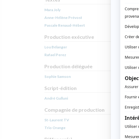
Mara Joly
Anne-Hélène Prévost
Pascale Renaud-Hébert
Production exécutive
Lou Bélanger
Rafael Perez
Production déléguée
Sophie Samson
Script-édition
André Gulluni
Compagnie de production
St-Laurent TV
Trio Orange