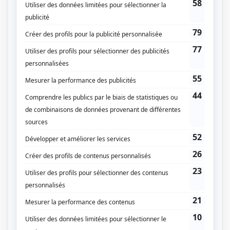
Détox
(
Karine
)
Autres contributions
Les Millimus
Script-éditeur
Les Millimus
Auteur
FEM
Auteur
Comme des têtes pas de poule
Auteur
Denis Danger
Auteur
Grimelle
Script-éditeur
Détox
Auteur
Makinium
Auteur
La maison des folles
Auteur
Les Sapiens
Auteur
Mehdi et Val
Auteur
Ouache!
Auteur