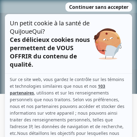
Passer
MENU
au
contenu
Recherche avancée »
ANNE-HÉLÈNE PRÉVOST