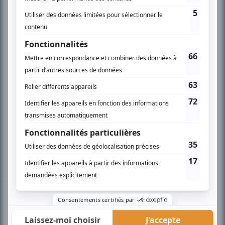
PLAN DU SITE
Accueil
Liste des oeuvres
Liste des comédiens
Recherche avancée
À propos
Nous contacter
Termes et conditions
Politique de confidentialité
Gestion du consentement