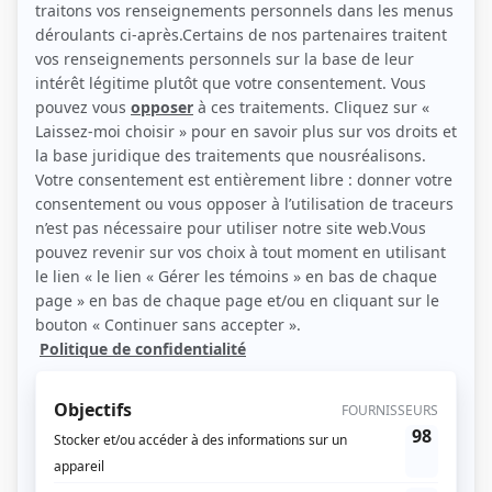
(Source: AG)
Liens
Fiche de Anne-Hélène Prévost sur Showbizz.net
Personnages
FEM
(
Animatrice Mini-Star
)