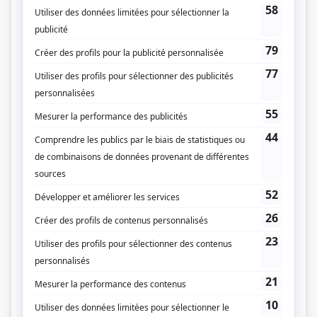
Consulter
FEM
Parcours de Zav et ses questionnements sur son identité, ses envies et
ses aspirations. Cette exploration entraîne des répercussions sur ses
relations avec sa famille, dont ses parents Kim et Patrice, ainsi que sa
communauté franco-ontarienne de Lanak, puisque cette réalité ne
pourra demeurer cac...
Consulter
U-HAULING
Jeanne claque la porte sur Iris. Iris ne se doute pas que sa relation est
terminée. Elle croit que Jeanne va lui pardonner. Elle l’espère, surtout.
Iris n’est plus chez elle nulle part : toutes les portes qui s’ouvrent se
referment éventuellement sur elle. Au rythme des h...