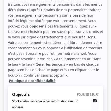
«
1
»
Page 1 de 1, 14 résultat(s)
Papa(s)
Au décès de sa mère, Éric, un trentenaire homosexuel, hérite de
l'animalerie familiale. Ce deuil lui fait prendre conscience de son désir
de devenir papa. Dans un élan passionné pour concrétiser ce rêve, il
quitte Matéo qui ne veut pas d'enfants. Éric se heurte ensuite aux
nombreux obstacles que...
Consulter
Agence Brainsto
Dans
Agence Brainsto
, une équipe de créateurs fait du remue-méninge
sur tout et n'importe quoi à la demande des invités vedettes de passage.
Dans chaque épisode, une personnalité jouant son propre rôle débarque
à l’agence afin d’avoir recours à ses services. Que ce soit pour contrer...