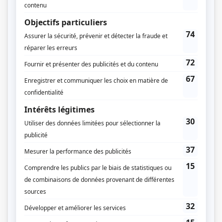
Consulter
Les fleuristes
Le jeune humoriste Walid Bensalem vit un début de parcours difficile
dans le
show-business
. Il accumule les mauvais contrats et négocie très
mal ses cachets. Quand son agent le lâche et que sa mère lui annonce
qu’il doit quitter le nid familial, Walid accepte l’offre de travail...
Consulter
Le temps des chenilles
C’est un hiver chaud, direction nord sur un air de Noël : Alix et Bibi s’en
vont passer le temps des fêtes dans leur région natale. Le trajet est long
et, le long de la route vue de l’autobus voyageur, il fait plus noir que blanc.
Alix n’a pas remis les pieds dans la maison familiale depuis l’été...
Consulter