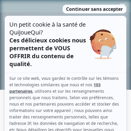
Passer
MENU
au
contenu
Recherche avancée »
DIFFUSEUR : TV5+
Anciennement connu sous le nom : TV5Unis (de 2026 à 2026)