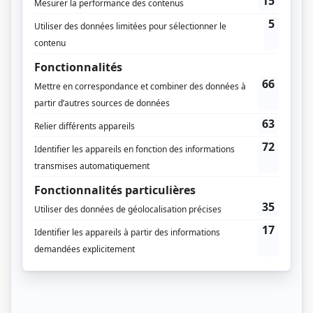
M'infiltrer dans ta vie
Gaspard, un élève de 5e secondaire, se sent décalé dans sa petite ville
où son tempérament artistique est ignoré au profit des prouesses
sportives. Après avoir révélé son homosexualité, il vit davantage
l'indifférence que l'homophobie. Il souffre de solitude et de sa rupture
avec son amoureu...
Consulter
Surf Bay, côte Ouest
Margot Swann, une surfeuse professionnelle adulée, est profondément
attachée à son village natal, Surf Bay. Lorsque le développement
touristique menace une forêt centenaire, elle prend position, au risque
de compromettre sa carrière et de s'opposer à sa communauté, incluant
sa famille. Margot dev...
Consulter