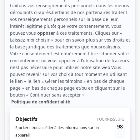
Nicole Leblanc, Raymond Legault et Mireille Thibault (Photo: Radio-Canada)
Description sommaire de l'histoire
La famille Cormoran possède une terre au bord du fleuve, dans la région du
Bas Saint-Laurent. Elle habite une imposante maison qui domine les environs.
En 1936, la société traverse une crise politique, économique et culturelle. Les
idéologies s'affrontent et la société canadienne-française s'en ressent. Dans
le microcosme de Baie-d'Esprit, un propriétaire foncier, un commerçant
politicien, un industriel en devenir et un imprimeur-éditeur participent aux
bouleversements de l'époque. Sans trop le savoir, ils sont de gauche ou de