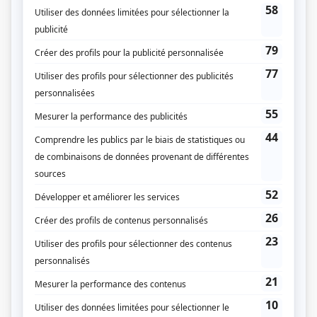
droite, républicains ou monarchistes, camelots du roi ou communards. Ils
s'aiment, se détestent, s'allient, se combattent selon les situations
quotidiennes qu'ils sont appelés à vivre, et les pressions que la société exerce
sur eux.
(Source: Répertoire des séries, feuilletons et téléromans québécois, Jean-Yves
Croteau, Pierre Véronneau, Les Publications du Québec)
Liens
Fiche de
Cormoran
sur Showbizz.net
Genre
Téléroman
Réalisation
André Tousignant
Lise Chayer
Pierrette Villemaire
Yvon Trudel
Louise Montpetit
Andrée Pérusse