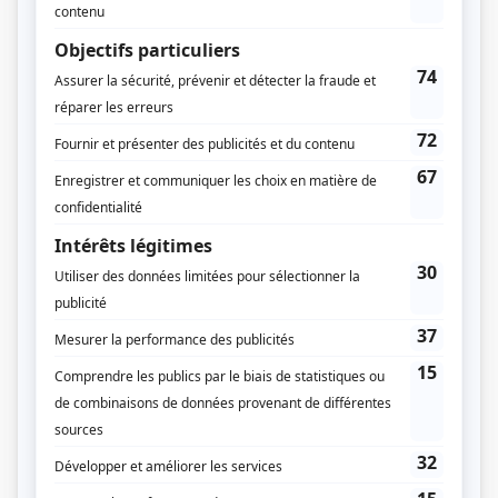
Textes
Pierre Gauvreau
Musique
Tony Kinsey
Compagnie de production
Société Radio-Canada
Diffuseur(s)
Radio-Canada
Dates de diffusion
Du 4 septembre 1990 au 6 décembre 1993
Durée et heure de diffusion
78 épisodes au total
Saison 1: Diffusée chaque mardi à 20h00
(60 minutes)