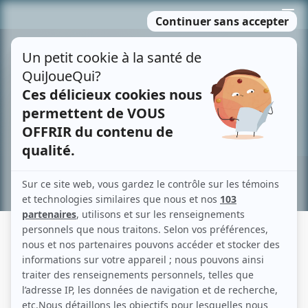
Passer
MENU
au
contenu
Recherche avancée »
CORMORAN