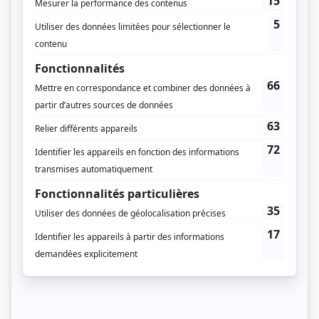
Saison 2: Diffusée chaque mardi à 20h00
(60 minutes)
Saison 3: Diffusée chaque lundi à 20h00
(60 minutes)
Récompenses
Prix Gémeaux 1994 - Meilleur téléroman
Prix Gémeaux 1994 - Meilleur texte téléroman - Pierre Gauvreau
Prix Gémeaux 1993 - Meilleur téléroman
Distribution
Nicole Leblanc
(
Bella Cormoran
)
Raymond Legault
(
Pacifique Cormoran
)
Katerine Mousseau
(
Ginette Durivage-Cormoran
)
Mireille Thibault
(
Angélique Lafond
)
Guy Mignault
(
Germain Lafond
)