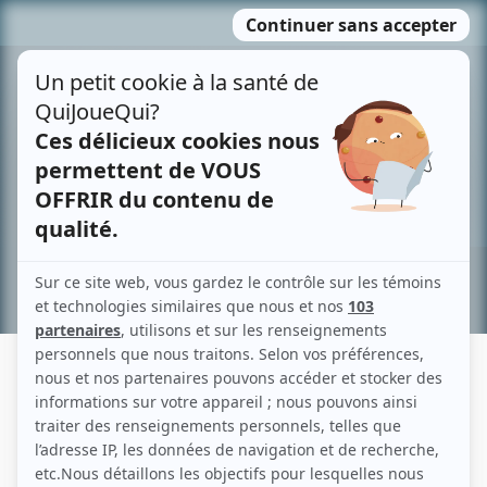
Passer
MENU
au
contenu
Recherche avancée »
SONIA GALVAO
Liens
Fiche de Sonia Galvao sur Showbizz.net