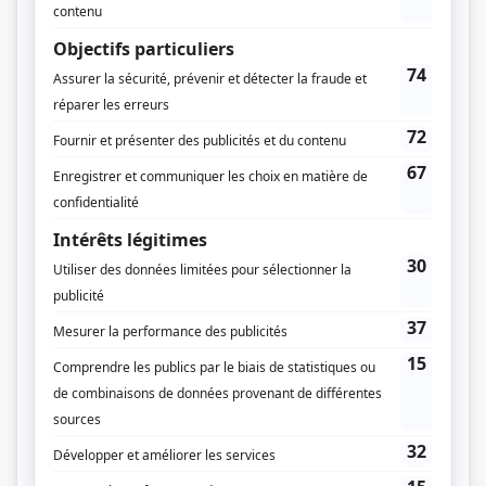
Scénario: La femme au géranium
(
Pauline à 66 ans
)
Les dames du jeudi
(
Marie
)
Une fois par semaine
(
Dorothy Cleves
)
Le clan Beaulieu
(
Laura Beaulieu
)
Contre-jour
(
La mère
)
Duplessis
(
Sœur Saint-Rémy
)
Cachez le violoncelle
(
Mme Pellerin
)
Bonjour la vie...: Or vieillie, chargée d'années
(
Léonie Bernier
)
La maisonnée: Nous jouerons en automne
(
Rôle inconnu
)
Scénario: Plus ça change, moins c'est pareil
(
Mère de Jacques
)
Les Anglais sont arrivés
(
Rôle inconnu
)
Alexandre et le roi
(
Reine noire
)
La demoiselle d'Avignon
(
Kiki
)
À guichet fermé: Papa
(
Paulette
)
Les Forges de Saint-Maurice
(
Mme de Tonnancourt
)
Picotine
(
La marraine
)
La perdrière
(
Marguerite
)