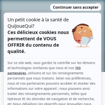
Passer
MENU
au
contenu
Recherche avancée »
HUGUETTE OLIGNY
Liens
Fiche de Huguette Oligny sur Showbizz.net