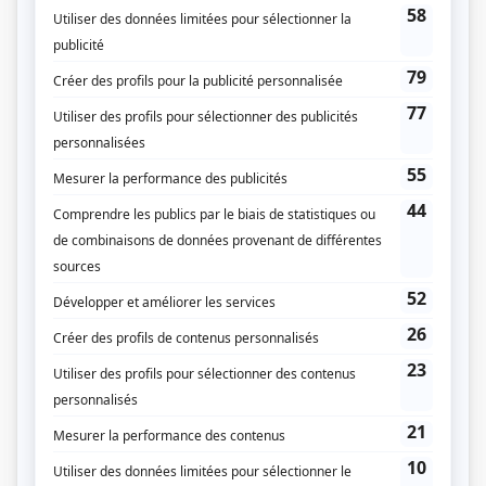
Réseaux
(
Maman Rancourt
)
Sous le signe du lion II
(
Marie-Rose Julien
)
Le masque
(
Mme Aubry
)
Avec un grand A: L'enfer de l'âge d'or
(
Laura Hébert
)
Maria des Eaux-Vives
(
Mère supérieure
)
Bonjour, là, bonjour
(
Charlotte
)
Marilyn
(
Emma Marien
)
Cormoran
(
Aline-Marie Letendre
)
L'or du temps
(
Hélène De Bray
1985
-
1989
)
La pépinière
(
Mlle Gingras
)
La vie promise
(
Rôle inconnu
)
Belle Rive
(
Martine Giraud
)
Monsieur le ministre
(
Marthe Racette
)
Métro boulot dodo
(
Irène Chevalier
)
Roméo et Jeannette
(
La mère
)
Les violons de l'automne
(
Elle
)
Contre-jour: La dame de cent ans
(
La dame
)