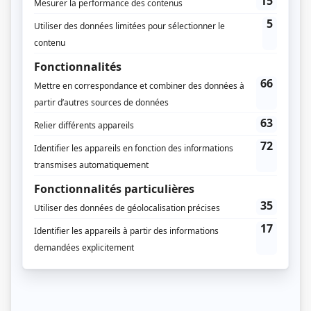
Au prochain crime... j'espère!
(
Carole Duval
)
Le monde de Marcel Dubé: Le temps des lilas
(
Blanche
)
Jour après jour
(
Berthe
)
Ta nuit est ma lumière
(
Rôle inconnu
)
Soirée Jules Renard: Le plaisir de rompre, Le pain de ménage et Poil de
Carotte
(
Blanche
)
Au milieu de la course de notre vie
(
Rôle inconnu
)
Lecoq et fils
(
Rôle inconnu
)
Béthanie
(
Rôle inconnu
)
Rue des Pignons
(
Angela Jarry
)
De 9 à 5
(
Françoise
)
Théâtre du dimanche: Le divorce
(
Rôle inconnu
)
Histoires extraordinaires: Impasse de Mme Lucrèce
(
La marquise
)
Joie de vivre
(
Hélène Labelle
)
Quatuor: La marque de Dieu
(
Hélène Bressault
)
Les oiseaux de nuit
(
Clémentine
)
Il ne faut jurer de rien
(
La baronne de Mantes
)
À moitié sages
(
Odile Germain
)