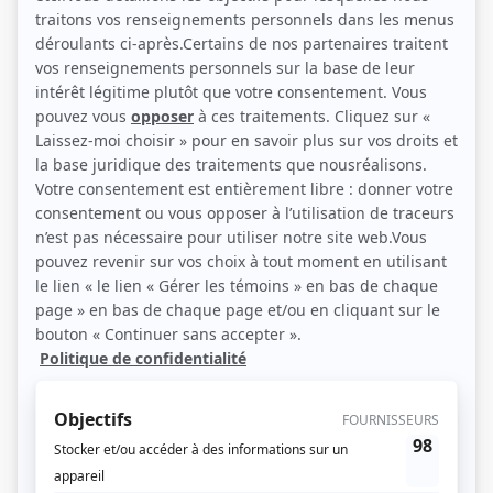
Récompenses
Séries ou téléromans
Prix Gémeaux 1998 - Meilleure interprétation féminine dans un rôle de
soutien téléroman, comédie de situation ou humour - Marie-Rose Julien -
Sous le signe du lion II
Personnages
Pure laine
(
Margot
)
La vie rêvée de Mario Jean
(
Vieille dame
)
Les aventures tumultueuses de Jack Carter
(
Aglaé
)
La dame de cent ans
(
La dame
)
Le coeur découvert
(
Marie
)
3 x rien
(
Margo
)
Annie et ses hommes
(
Grand-mère
)
Emma
(
Cécile Doré
)
Mon meilleur ennemi
(
Mme Lebeau
)