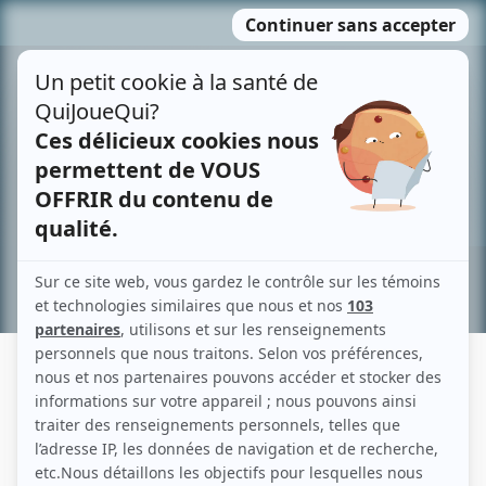
Passer
MENU
au
contenu
Recherche avancée »
BERNARD ASSINIWI
Liens
Fiche de Bernard Assiniwi sur Showbizz.net