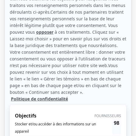
Pauline Lapointe, Albert Millaire et Normand Chouinard (Photo: Radio-
Canada)
Description sommaire de l'histoire
Diane Boucher est une femme ronde. Travaillant comme bouchère, elle est
mariée et mère de deux enfants. Gilbert, son homme, l'a toujours aimée telle
qu'elle est. Diane a aussi un groupe d'amies qu'elle rencontre régulièrement.
Elle serait comblée si seulement elle pouvait être mince comme sa soeur
Nini. Bientôt, ce désir, qui tourne à l'obsession, entraînera Diane et les siens
dans une véritable descente aux enfers.