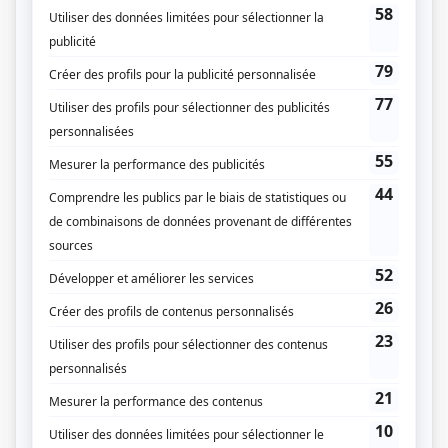
(Qui Joue Qui)
Liens
Fiche de
Jamais sans amour : L'obsession
sur Showbizz.net
Genre
Téléthéâtre ou dramatique
Réalisation
Louis Choquette
Production
André Monette
Textes
Janette Bertrand
Production exécutive
Jean-François Mercier II