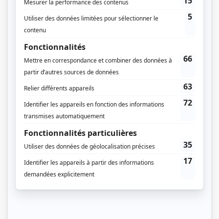
Distribution
Pauline Lapointe
(
Diane Beaupré
)
Normand Chouinard
(
Gilbert Beaupré
)
Michel Charette
(
Charlot Beaupré
)
Alexandrine Agostini
(
Carole Beaupré
)
Isabelle Lajeunesse
(
Nini Perron
)
Rita Bibeau
(
Hortence Marceau
)
René Caron
(
Rosario Marceau
)
Danièle Lorain
(
Roselyne
)
Danielle Proulx
(
Madeleine
)
Frédérike Bédard
(
Lisa
)
Sonia Vachon
(
Manon
)
Albert Millaire
(
Roman Dubois
)
Claude Laroche
(
Jocelyn Perron
)
Roger Léger
(
Manuello Gariépy
)
Sophie Faucher
(
Josée
)
Monique Gosselin
(
Patrouilleuse
)