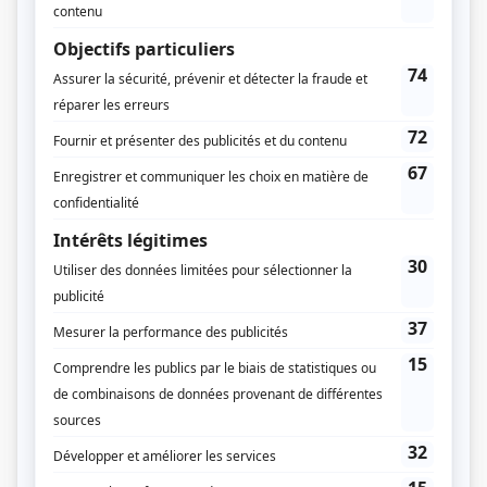
Musique
Laurent Guardo
Compagnie de production
Productions Point de mire
Diffuseur(s)
Radio-Canada
Dates de diffusion
Du 27 février 1998 au 20 mars 1998
Durée et heure de diffusion
5 épisodes au total
Saison 1: Diffusée chaque vendredi à 20h00
(60 minutes)