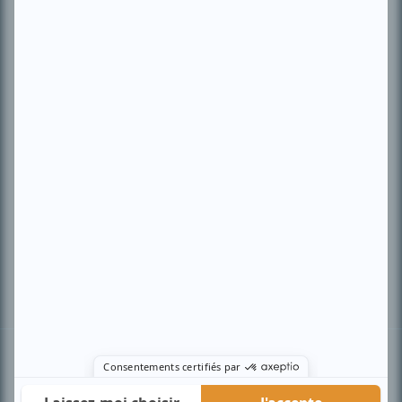
PLAN DU SITE
Accueil
Liste des oeuvres
Liste des comédiens
Recherche avancée
À propos
Nous contacter
Termes et conditions
Politique de confidentialité
Gestion du consentement