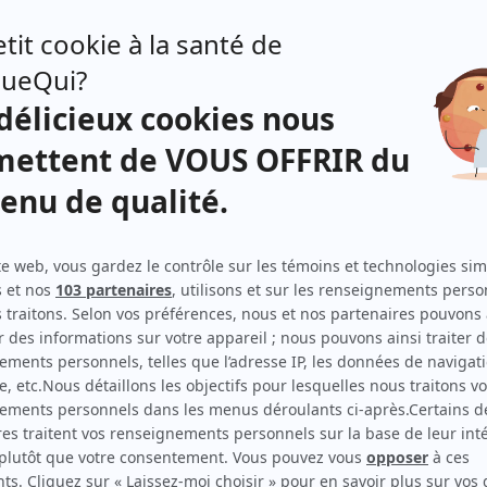
Kenneth Welsh
(
James Munroe
)
Martha Henry
(
Catherine Munroe
)
Jennifer Dale
(
Cleo Munroe
)
Peter Dvorsky
(
Jimmy Munroe
)
Lyn Jackson
(
Violet
)
Mitch Martin
(
Amy
)
Pamela Redfern
(
Helen
)
Joseph Ziegler
(
Larry
)
Gabriel Arcand
(
Gene Prud'homme
)
Paule Baillargeon
(
Marie-Louise Bouchard
)
Graham Batchelor
(
Henry
)
reste
Jean-Pierre Bergeron
(
Arcand
)
st
Griff Brewer
(
Ministre
)
femme
Tony van Bridge
(
Arthur
)
it la
Robert Clothier
(
Percy
)
Damir Andrei
(
Pete
)
Roger Garand
(
Ministre
)