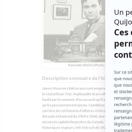
Kenneth Welsh (Photo: CBC)
Description sommaire de l'histoire
James Munroe a bâti un puissant empire financier dont il 
le seul artisan. Fier, impitoyable et assoiffé de pouvoir, il e
hanté par le souvenir d'un associé qu'il a trahi et d'une 
qu'il a passionnément aimée. L'ambition et la passion ont fa
carrière de cet homme d'affaires richissime. L'action se
déroule à Montréal de 1929 à 1960, alors que la ville est
encore la capitale financière du Canada. Des événements
historiques majeurs, tels le krach de 1929, la grande