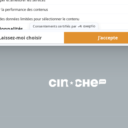
rd Therrien carbure à son petit écran. Celui qu’on surnomme parfois «l’encyclopédie 
1996 à 2001. Sa spécialité: la télé québécoise. On peut l’entendre régulièrement