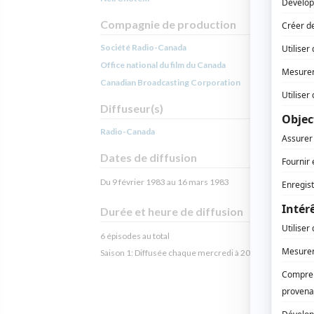
Compagnie de production
Société Radio-Canada
Office national du film du Canada
Canadian Broadcasting Corporation
Diffuseur(s)
Radio-Canada
Dates de diffusion
Du 9 février 1983 au 16 mars 1983
Durée et heure de diffusion
6 épisodes au total
Saison 1: Diffusée chaque mercredi à 20h30
(60 minutes