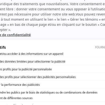
on
David Gardner
(
C.D. Howe
)
e.
Don Granberry
(
Clint Jones
)
ois,
Linda Griffiths
(
Laura
)
bec)
Arthur Grosser
(
M. Byers
)
Alexander Hausvater
(
Chef
)
Colin Hoare
(
Tom
)
Paul Hébert
(
Armand Bouchard
)
Charles Jolliffe
(
Metcalfe
)
Alexander Knox
(
Lord Atholstan
)
Sheena Larkin-La Brie
(
Maudie
)
Marc Legault
(
Camille
)
Hubert Loiselle
(
Détective
)
Claude Létourneau
(
Chantre
)
Donald MacIntyre
(
Docteur
)
George Merner
(
King
)
Frank Moore
(
Murphy
)
Neil Munro
(
Tim
)