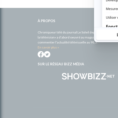
Informations
complémentaires
À PROPOS
Chroniqueur télé du journal Le Soleil depuis 2001, Richa
la télévision» a d’abord oeuvré au magazine TV Hebdo de 
commenter l’actualité télévisuelle au 98,5.
En savoir plus »
SUR LE RÉSEAU BIZZ MÉDIA