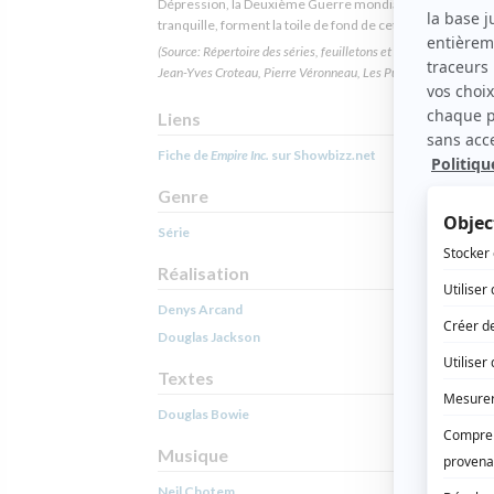
Dépression, la Deuxième Guerre mondiale et la Révoluti
tranquille, forment la toile de fond de cette saga financièr
(Source: Répertoire des séries, feuilletons et téléromans québéc
Jean-Yves Croteau, Pierre Véronneau, Les Publications du Qué
Liens
Fiche de
Empire Inc.
sur Showbizz.net
Genre
Série
Réalisation
Denys Arcand
Douglas Jackson
Textes
Douglas Bowie
Musique
Neil Chotem