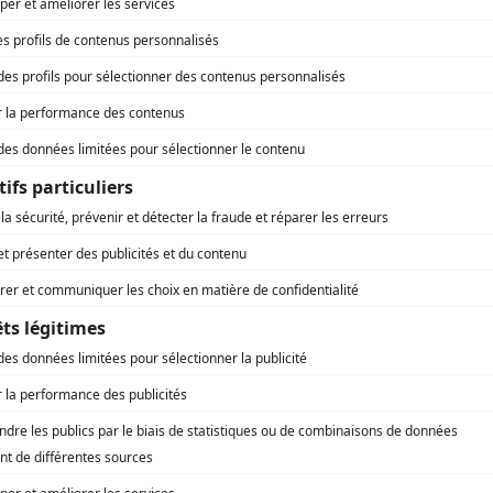
Marie-Christine Perreault
(
Céline
)
Donald Pilon
(
Chuck
)
Gary Plaxton
(
Shérif
)
Michael J. Reynolds
(
C. Chisholm
)
Jean Ricard
(
Prêtre
)
Janou Saint-Denis
(
Mme Toupin
)
Errol Slue
(
M'Bule
)
Mireille Thibault
(
Paulette
)
Jacques Thisdale
(
Terrault
)
Linda Lee Tracy
(
Maîtresse
)
Robin Ward
(
Bunny
)
)