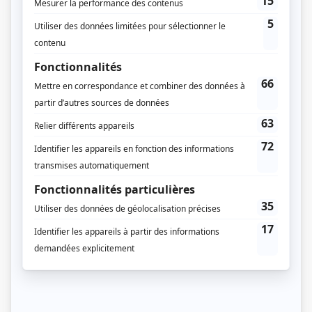
Avec un grand A: Yvette et Roger
Autrice
Avec un grand A: Suzanne et Bruno
Autrice
Avec un grand A: Francine et Julien
Autrice
Avec un grand A: Pauline et Renée
Autrice
Avec un grand A: Hélène et Alexis
Autrice
Avec un grand A: Gisèle et Marc
Autrice
Avec un grand A: Jacques et Jacqueline
Autrice
Avec un grand A: Danielle et Robert
Autrice
Avec un grand A: Marie-Lou et Alain, Carole et Jean-Pierre
Autrice
Avec un grand A: Véronique et Louis
Autrice
La Maison Deschênes
Autrice
Avec un grand A: Lise, Pierre et Marcel
Autrice
Avec un grand A: Élisabeth et Étienne
Autrice
Avec un grand A: Isabelle et Beaugrand
Autrice
Avec un grand A: Ève et Henri
Autrice
Avec un grand A: Marie et François
Autrice
Avec un grand A: Marie, Martine, Martin
Autrice
Avec un grand A: Sophie, Lilianne et Normand
Autrice