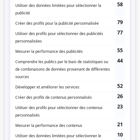
Autres contributions
Jamais sans amour : Un peu, beaucoup, à la folie
Autrice
Jamais sans amour : L'obsession
Autrice
Jamais sans amour : Le piège
Autrice
Avec un grand A: L'enfer de l'âge d'or
Autrice
Avec un grand A: L'étrangleuse
Autrice
Avec un grand A: Pas d'bec, pas d'chèque!
Autrice
Avec un grand A: La mouche et les deux carrés de sucre
Autrice
Avec un grand A: Caïn et Abel
Autrice
Avec un grand A: La cigogne
Autrice
Avec un grand A: La danse du divorce
Autrice
Avec un grand A: L'amour global
Autrice
Avec un grand A: Secret de famille
Autrice
Avec un grand A: Chère maman!
Autrice