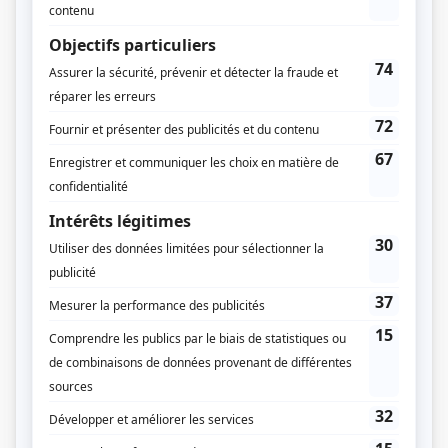
Avec un grand A: Dis-moi le si j'dérange
Autrice
Avec un grand A: Missionnaires du sida
Autrice
Avec un grand A: Bye mon grand
Autrice
Avec un grand A: Femme cherche hommes
Autrice
Avec un grand A: C'est la faute à Barbie
Autrice
Avec un grand A: Le petit chaperon rouge
Autrice
Avec un grand A: L'amour c'est pas assez
Autrice
Avec un grand A: On ne choisit pas qui on aime
Autrice
Avec un grand A: Quand j'aurai 80...
Autrice
Avec un grand A: Ça fait pas partie de la job
Autrice
Avec un grand A: L'amour et la différence
Autrice
Avec un grand A: L'amour qui tue
Autrice
Avec un grand A: L'amour qui n'en finit plus
Autrice
Avec un grand A: L'amour interdit
Autrice
Avec un grand A: Michel et François
Autrice
Avec un grand A: Marie-Claude, Émilie et Germain
Autrice
Avec un grand A: Françoise et Pierre et Céline
Autrice