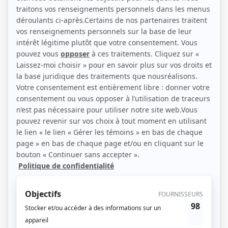
(Source: )
Liens
Fiche de Janette Bertrand sur Showbizz.net
Personnages
Tout sur moi
(
Janette Bertrand
)
La petite vie
(
Janette Bertrand
)
Scénario: La rose des sables
(
Janette
)
Quelle famille!
(
Fernande Tremblay
)
Toi et moi
(
Janette
)