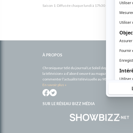
Saison 1: Diffusée chaque lundi à 17h30
(30 minutes)
Informations
complémentaires
À PROPOS
Chroniqueur télé du journal Le Soleil depuis 2001, Richa
la télévision» a d’abord oeuvré au magazine TV Hebdo de 
commenter l’actualité télévisuelle au 98,5.
En savoir plus »
SUR LE RÉSEAU BIZZ MÉDIA