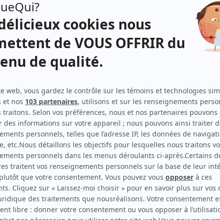
à ses
Hubert Loiselle
(
Hurlu-Berlu
)
Robert LaPalme
(
Le lutin
)
Marc Favreau
(
Rôle inconnu
)
ois,
bec)
Robert Gadouas
(
Rôle inconnu
)
Guy L'Écuyer
(
Rôle inconnu
)
Roland Lepage
(
Rôle inconnu
)
Claude Léveillée
(
Rôle inconnu
)
Jean-Louis Millette
(
Rôle inconnu
)
Claude Préfontaine
(
Rôle inconnu
)
Christiane Ranger
(
Rôle inconnu
)
Yolande Roy
(
Rôle inconnu
)
Kim Yaroshevskaya
(
Rôle inconnu
)