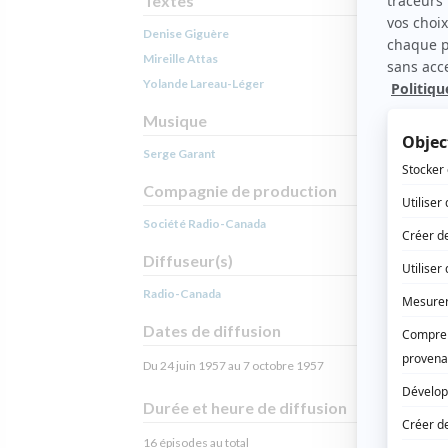
Textes
Denise Giguère
Mireille Attas
Yolande Lareau-Léger
Musique
Serge Garant
Compagnie de production
Société Radio-Canada
Diffuseur(s)
Radio-Canada
Dates de diffusion
Du 24 juin 1957 au 7 octobre 1957
Durée et heure de diffusion
16 épisodes au total