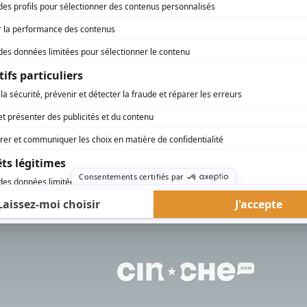
rd Therrien carbure à son petit écran. Celui qu’on surnomme parfois «l’encyclopédie 
1996 à 2001. Sa spécialité: la télé québécoise. On peut l’entendre régulièrement