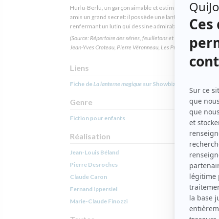
Hurlu-Berlu, un garçon aimable et estimé de tous, cache 
amis un grand secret: il possède une lanterne magique
renfermant un lutin qui dessine admirablement bien.
(Source: Répertoire des séries, feuilletons et téléromans québéc
Jean-Yves Croteau, Pierre Véronneau, Les Publications du Qué
Liens
Fiche de
La lanterne magique
sur Showbizz.net
Genre
Fiction pour enfants
Réalisation
Jean-Louis Béland
Pierre Desroches
Claude Caron
Fernand Ippersiel
Marie-Claude Finozzi