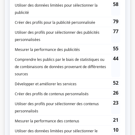
Eddy Calvert
Compagnie de production
Société Radio-Canada
Diffuseur(s)
Radio-Canada
Dates de diffusion
Du 10 novembre 1961 au 29 juin 1962
Durée et heure de diffusion
33 épisodes au total
Saison 1: Diffusée chaque vendredi à 20h00
(30 minutes)
Distribution