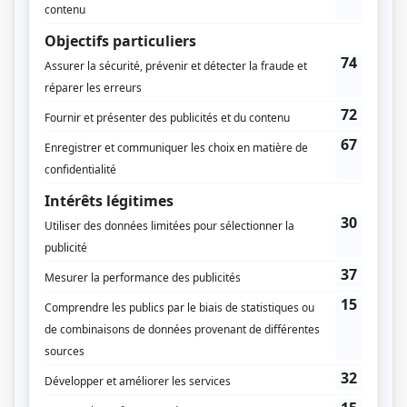
Gilles Pellerin
(
Paul-Émile Robitaille
)
Jocelyne France
(
Hélène Robitaille
)
Paul Davis
(
Yvan Robitaille
)
Reynald Rompré
(
Claude Robitaille
)
Yves Gélinas
(
Maurice Robitaille
)
Andrée Lafleur
(
Nicole Robitaille
)
Fernande Larivière
(
Mme Robitaille
)
Denise Bombardier
(
Gaby Fournier
)
Serge Lasalle
(
André Fournier
)
Julien Lippé
(
M. Fournier
)
Luce Triganne
(
Mme Fournier
)
Yvon Deschamps
(
Bernard Locas
)
Véronique Vilbert
(
Francine Locas
)
Pierre Boucher
(
Clément Giroux
)
André Montmorency
(
Bruno Giroux
)
Janine Sutto
(
Noémi Giroux
)
Jacques Bilodeau
(
Robert Galipeau
)