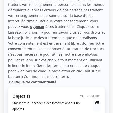
revenus, chômage périodique, manque d'instruction, difficulté à joindre les
deux bouts. On s'attarde surtout à la façon dont les adolescents de chaque
famille vivent ces situations: conflit entre études et travail, attrait de la
délinquance, loisirs, rêves et illusions, etc.
(Source: Répertoire des séries, feuilletons et téléromans québécois, Jean-Yves
Croteau, Pierre Véronneau, Les Publications du Québec)
Liens
Fiche de
Le mors aux dents
sur Showbizz.net
Genre
Téléroman
Réalisation
André Bousquet
Textes
Lise Lavallée
Musique