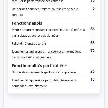
Guy Boucher
(
Claude Goulet
)
Rolland Bédard
(
M. Bolduc
)
Yvon Carmel
(
Baron
)
René Caron
(
Frère
)
Roland Chenail
(
Frère
)
Rolland D'Amour
(
Leduc
)
Marc Favreau
(
M. Dubuc
)
Edgar Fruitier
(
Frère directeur
)
Roger Garceau
(
M. Lavigne
)
Micheline Herbart
(
Jeannette Lagacé
)
Guy L'Écuyer
(
Frère
)
Mirielle Lachance
(
Louisette
)
Suzanne Langlois
(
Mme Monfette
)
Roland Laroche
(
Frère
)
Réjean Lefrançois
(
Cadieux
)
Hélène Loiselle
(
Mlle Laberge
)
Benoît Marleau
(
Mercier Baillargeon
)
Denise Proulx
(
Cliente
)