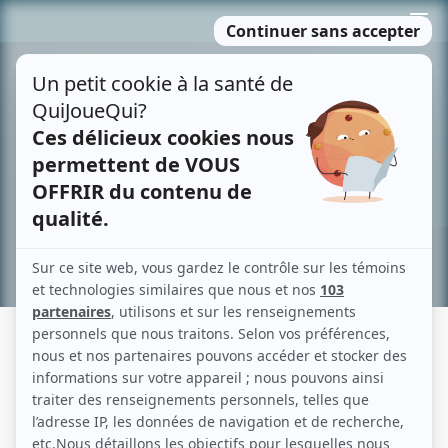
Passer
MENU
au
contenu
Recherche avancée »
LE MORS AUX DENTS
Description sommaire de l'histoire
Dans une petite ville industrielle du Québec, deux familles ouvrières, les
Giroux et les Robitaille, font face à leur lot de problèmes quotidien: maigres