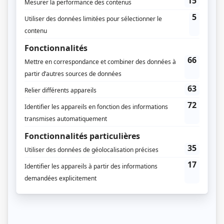
Durée et heure de diffusion
30 épisodes au total
Saison 1: Diffusée chaque mardi à 19h30
(30 minutes)
Saison 2: Diffusée chaque lundi à 20h30
(30 minutes)
Saison 3: Diffusée chaque lundi à 19h00
(30 minutes)
Distribution
Michel Charette
(
Max Aucoeur
)
Rose-Maïté Erkoreka
(
Nikita Aucoeur
)
Micheline Bernard
(
Estelle Aucoeur
)
Luc Guérin
(
Martin Aucoeur
)
Jean-François Harrisson
(
Sylvain McLean «Vain-vain»
)
Marc-François Blondin
(
Étienne Fafard
)
Amélie Bernard
(
Frédou Bigras
)