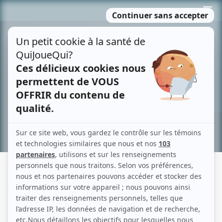
Passer
MENU
au
contenu
Recherche avancée »
MAX INC.