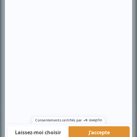
PLAN DU SITE
Accueil
Liste des oeuvres
Liste des comédiens
Recherche avancée
À propos
Nous contacter
Termes et conditions
Politique de confidentialité
Gestion du consentement