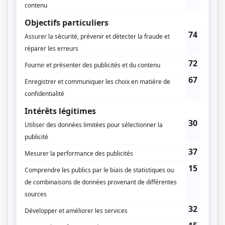
Réalisation-coordination
Louis Saia
Script-édition
Louis Saia
Anne-Denise Carette
Musique
Claude Lamothe
Jacques Roy
Compagnie de production
Match TV
Diffuseur(s)
TVA
Dates de diffusion
Du 19 février 2002 au 7 avril 2003