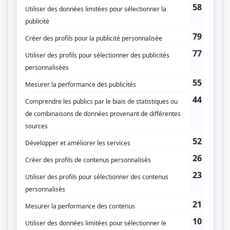
Genre
Comédie
Réalisation
Brigitte Couture
Claude C. Blanchard
Richard Desmarais
Production
Philippe Dussault
Anne-Marie Hétu
Textes
Jean Pelletier
Chantal Francke
Sylvain Ratté
Louis Saia
Stéphane St-Denis