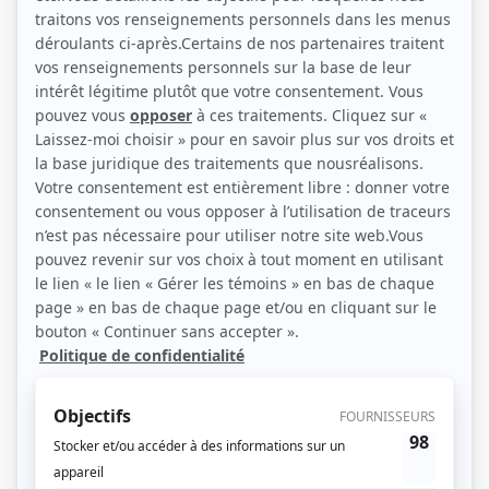
Michel Charette, Jean-François Harrisson et Luc Guérin (Photo: TVA)
Description sommaire de l'histoire
Entouré de sa famille et de ses fidèles amis, Max mène de front ses études et
ses ambitions de producteur de spectacles, tout en se défoulant avec son
groupe rock, qu’il dirige avec une main de fer. Il donne parfois l’impression de
se moquer royalement des conseils parentaux et du reste du monde… Quand
on a 18 ans et une énergie de titan, tout est permis : les ambitions les plus
folles, les gaffes les plus énormes, bref, le droit de vivre sa vie.
(Source: Téléfilm Canada)
Liens
Fiche de
Max Inc.
sur Showbizz.net