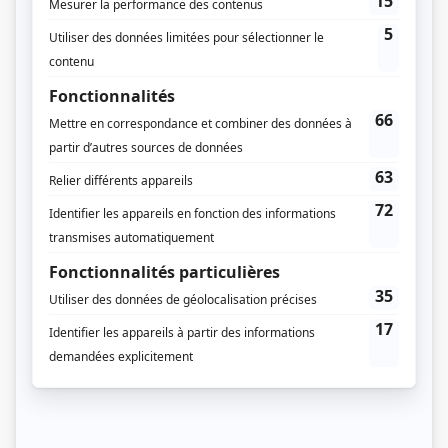
Gala Artis 2015 - Artiste émission jeunesse - Philippe Laprise (Phil Rousseau)
Prix Gémeaux 2015 - Meilleur rôle de soutien jeunesse - Patrice Coquereau
(Gérard Carrier)
KARV l'anti.gala 2014 - Émission jeunesse de l'année
KARV l'anti.gala 2013 - Émission jeunesse de l'année
Distribution
Pierre Hébert
(
Pierre Brodeur
)
Philippe Laprise
(
Phil Rousseau
)
Marie Soleil Dion
(
Catherine Boucher
)
Marie-Claude St-Laurent
(
Magali Melançon
)
Patrice Coquereau
(
Gérard Carrier
)
Patrice Bélanger
(
François Drava
)
Michel Courtemanche
(
Coach
)
Sophie Faucher
(
Mme Gariépy
)