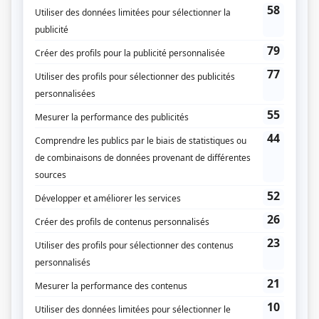
Liens
Fiche de
VRAK la vie
sur Showbizz.net
Genre
Comédie
Réalisation
Pierre Ouimet
Guillaume Lonergan
Textes
François Avard
Daniel Gagnon
Julien Tapp
Pierre Hébert
Kristine Metz
Pascal Mailloux