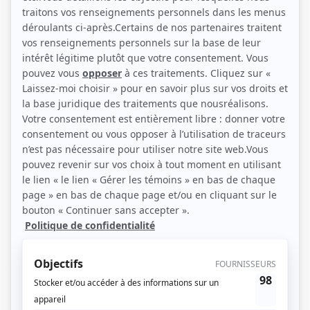
Pierre Hébert, Marie-Claude St-Laurent, Philippe Laprise et Marie Soleil Dion
(Photo: VRAK)
Description sommaire de l'histoire
On nous plonge dans l’univers disjoncté, absurde et plein de
rebondissements de Pierre et Phil, deux gars en fin de secondaire et amis à la
vie à la mort… surtout s’il y a des niaiseries à faire! Leur seule et unique quête:
terminer leur secondaire en ayant un maximum de fun avec tous leurs amis…
et le plus souvent, aux dépens des profs et autres adultes!
(Fourni par la production)