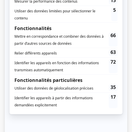
Diffuseur(s)
TVA
Dates de diffusion
Du 26 septembre 2012 au 28 novembre 2012
Durée et heure de diffusion
10 épisodes au total
Saison 1: Diffusée chaque mercredi à 21h00
(60 minutes)
Informations supplémentaires
Cette saison constitue le huitième chapitre de la saga.
Distribution
Carl Marotte
(
Pierre Lambert
)
Marina Orsini
(
Suzie Lambert
)