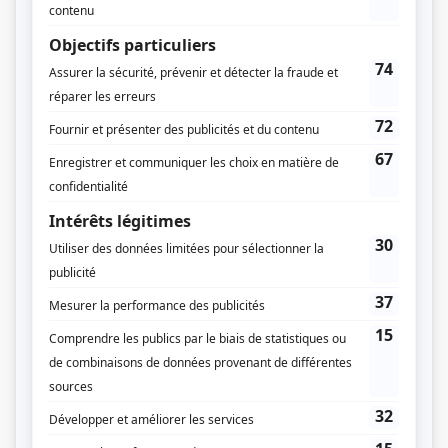
Textes
Réjean Tremblay
Production exécutive
Stéphanie Héroux
Caroline Héroux
Production associée
Claude Héroux
Réjean Tremblay
Production déléguée
Mario Nadeau
Musique
Mario Sévigny
Compagnie de production
Gaëa Films