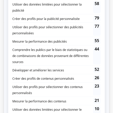
toujours, Suzie Lambert. Le dossier se complexifie quand la mère biologique
de l'enfant revient dans le portrait. De son côté, Pierre Lambert réalisera qu'il
n'est pas facile d'avoir comme patron Marc Gagnon, son ami et beau-frère.
Lulu non plus n'a pas une vie de tout repos. En effet, une jeune journaliste d'un
journal numérique, la belle et talentueuse Ilsa Trépanier, le pousse dans ses
derniers retranchements.
(Fourni par la production)
Liens
Fiche de
Lance et compte : La déchirure
sur Showbizz.net
Genre
Série
Réalisation
Frédérik D'Amours
Production
Caroline Héroux