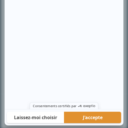
PLAN DU SITE
Accueil
Liste des oeuvres
Liste des comédiens
Recherche avancée
À propos
Nous contacter
Termes et conditions
Politique de confidentialité
Gestion du consentement
© BIZZ Média