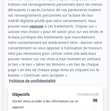
Carl Marotte (Photo: Gaëa Films)
Description sommaire de l'histoire
Une saison après le terrible accident qui a décimé une partie de l'équipe dans
Lance et compte: le film
, le National lutte encore pour redevenir une
organisation de premier plan. Mais cette «reconstruction» est compromise
par les problèmes personnels de certains joueurs: le gardien de but, Alex
Beauchesne, ne se présente pas à certains matchs sans donner d’explications;
les problèmes de coeur de Guy Lambert l'empêchent d’être un véritable
leader; et le mystérieux Philippe Lalumière ne laisse personne indifférent
dans le vestiaire… Même Marc Gagnon n'a pas toujours la tête à coacher son
équipe, puisque sa priorité est l'adoption du petit Benoît, avec son amour de