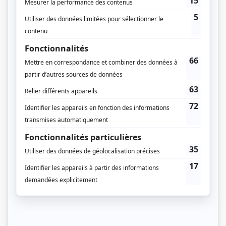
TVA
Dates de diffusion
Le 25 octobre 1994
Durée et heure de diffusion
1 épisode au total
Saison 1: Diffusée le mardi à 21h00
(60 minutes)
Distribution
Pierre Nadeau
(
Présentateur
)
Annette Garant
(
Veuve Chapdelaine
)
Michel Barrette
(
Élie Chapdelaine
)
Luc Guérin
(
Gédéon Bernard
)
Pascal Rollin
(
Juge White
)