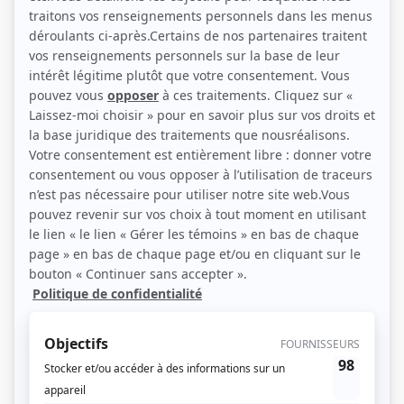
Annette Garant et Pier Paquette (Photo: TVA)
Description sommaire de l'histoire
En 1936, Béatrice Bernard, accusée d'avoir empoisonné son mari à l'arsenic
avec l'aide de son frère Gédéon, est acquittée au terme d'un troisième procès
ordonné par la Cour suprême du Canada. Deux fois auparavant, la veuve a été
reconnue coupable. La première condamnation est cassée le matin même où
la sentence de mort devait être exécutée; les aveux de l'accusée auraient été
obtenus sous la contrainte. Au deuxième procès, la Couronne a déposé de