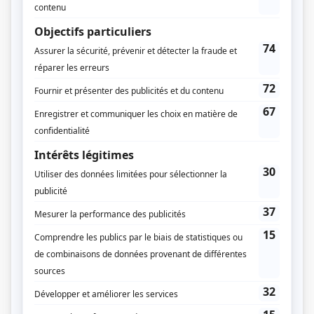
Jacques Jacob
Production exécutive
Joanne Forgues
Production déléguée
Suzanne Dussault
Script-édition
Mark Blandford
Musique
François Dompierre
Compagnie de production
Productions Sovimage
Productions du Sagittaire
Diffuseur(s)