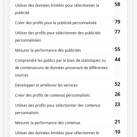
nouvelles preuves, elle est encore une fois jugée coupable et condamnée à
mort. Au troisième procès, la défense réussit à la disculper grâce au
témoignage inédit d'un expert. Cette affaire a défrayé la chronique pendant
quatre ans. D'après une idée de Daniel Proulx. (Fourni par la production)
(Qui Joue Qui)
Liens
Fiche de
Les grands procès: L'affaire de la veuve Chapdelaine
sur Showbizz.net
Genre
Téléthéâtre ou dramatique
Réalisation
Mark Blandford
Production
Pierre Beaudry
Vincent Gabriele
Textes