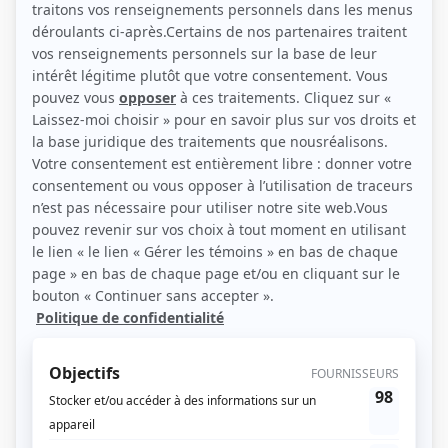
(Source: Photo: Eva-Maude TC)
Liens
Fiche de Julie Ringuette sur Showbizz.net
Personnages
STAT
(
Myriam McGinnis
2024
-
)