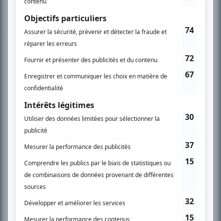
À PROPOS
Chroniqueur télé du journal Le Soleil depuis 2001, Richard Therrien carbure à
son petit écran. Celui qu’on surnomme parfois «l’encyclopédie de la
télévision» a d’abord oeuvré au magazine TV Hebdo de 1996 à 2001. Sa
spécialité: la télé québécoise. On peut l’entendre régulièrement commenter
l’actualité télévisuelle au 98,5.
En savoir plus »
SUR LE RÉSEAU BIZZ MÉDIA
PLAN DU SITE
Accueil
Liste des oeuvres
Liste des comédiens