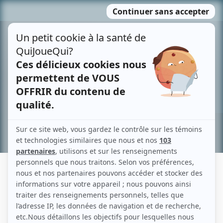
Passer
MENU
au
contenu
Recherche avancée »
PIERRE OUIMET
Liens
Fiche de Pierre Ouimet sur Showbizz.net