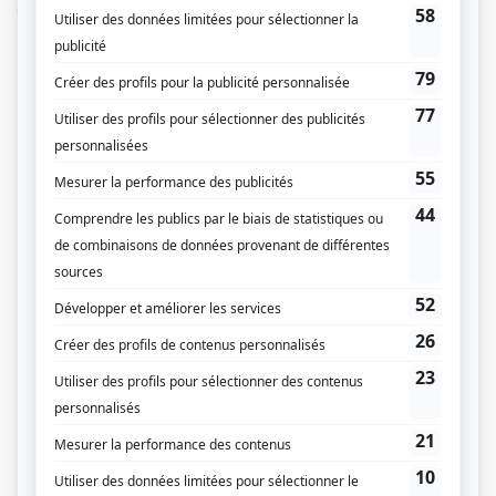
jeune policière a commis un meurtre ou si elle a agi en légitime défense.
(Fourni par la production)
Liens
Fiche de
Une affaire criminelle 2023
sur Showbizz.net
Genre
Série
Réalisation
Pascal L'Heureux
Production
Sophie Deschênes
Textes
Joanne Arseneau
Production déléguée