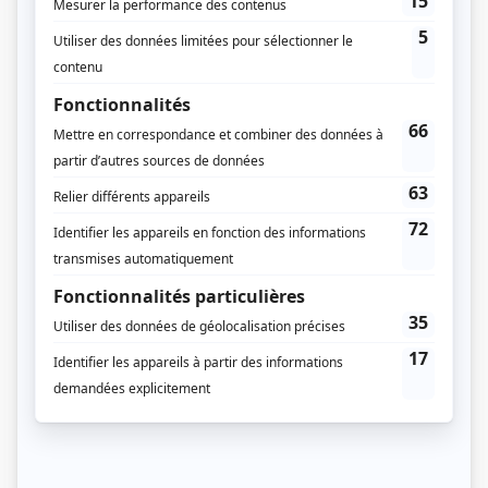
Prix Gémeaux 2024 - Meilleur thème musical original toutes catégories
Distribution principale
Alice Moreault
(
Laurence Malenfant
2023
-
)
Julie Le Breton
(
Geneviève Lanctôt
2023
-
)
Pierre-Yves Cardinal
(
Philippe Laberge
2023
-
)
Normand Daneau
(
Michel Leroyer
2023
-
)
Pierre-François Legendre
(
Jean-Marc Corbeil
2023
-
)
Luis Oliva
(
Manu Perez
2023
-
)
Mounia Zahzam
(
Mariane
2023
-
)
Hélène Major
(
Danielle
2023
-
)
Pierre-Paul Alain
(
Charbonneau
2023
-
)
Jean-Luc Terriault
(
Yannick Malenfant
2023
-
)
Reda Guerinik
(
Youcef Oumani
2023
-
)