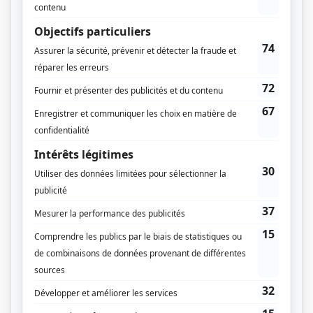
Michel Bouchard
Musique
Philippe Brault
Compagnie de production
Productions Sovimage
Diffuseur(s)
Noovo
Dates de diffusion
Depuis le 12 septembre 2023
Durée et heure de diffusion
8 épisodes au total
Saison 1:
Récompenses