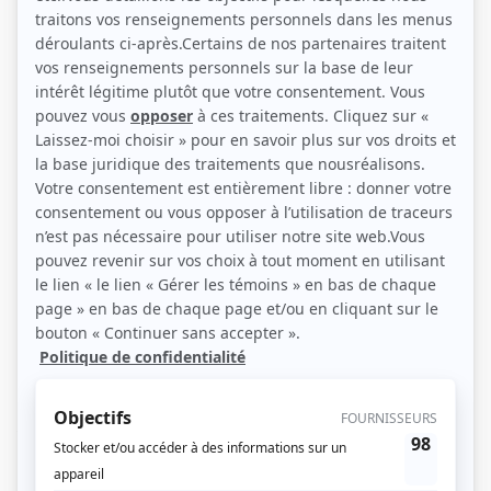
Julie Le Breton (Source: Noovo)
Description sommaire de l'histoire
La vie de deux enquêteuses à Montréal – Laurence (Alice Moreault) et
Geneviève (Julie Le Breton) – bascule après une opération policière qui a mal
tourné : Laurence a tiré sur un témoin qui venait de lui faire une révélation
majeure au sujet de la disparition de son père, un ex-enquêteur. Le Bureau
des enquêtes indépendantes est appelé en renfort pour déterminer si la