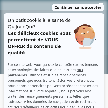
Passer
MENU
au
contenu
Recherche avancée »
UNE AFFAIRE CRIMINELLE 2023
Fiche détaillée
Liste des épisodes