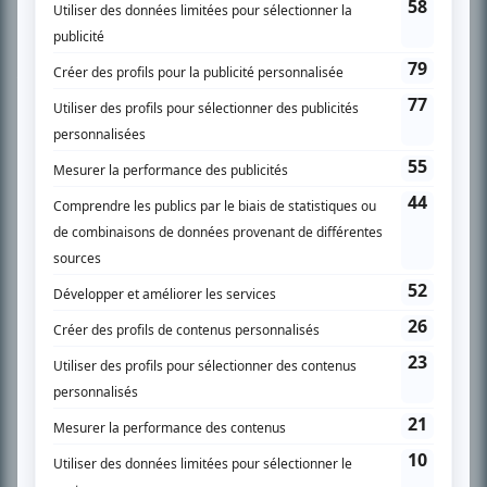
À PROPOS
Chroniqueur télé du journal Le Soleil depuis 2001, Richard Therrien carbure à
son petit écran. Celui qu’on surnomme parfois «l’encyclopédie de la
télévision» a d’abord oeuvré au magazine TV Hebdo de 1996 à 2001. Sa
spécialité: la télé québécoise. On peut l’entendre régulièrement commenter
l’actualité télévisuelle au 98,5.
En savoir plus »
SUR LE RÉSEAU BIZZ MÉDIA
PLAN DU SITE
Accueil
Liste des oeuvres
Liste des comédiens