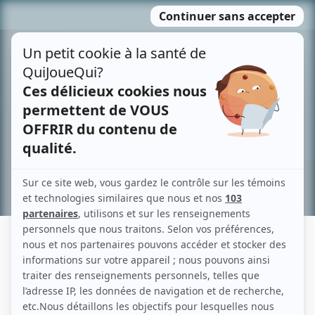
Passer
MENU
au
contenu
Recherche avancée »
KATTIA THONY
Liens
Fiche de Kattia Thony sur Showbizz.net