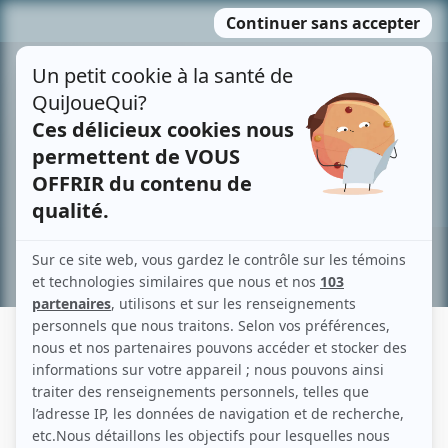
Passer
MENU
au
contenu
Recherche avancée »
RENÉE NORMAND
Liens
Fiche de Renée Normand sur Showbizz.net