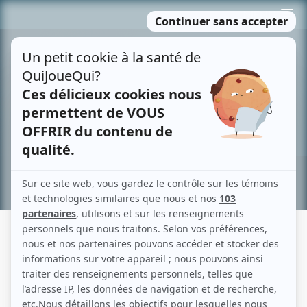
Passer
MENU
au
contenu
Recherche avancée »
PAVILLON DE L'OUBLI (THE SLEEP
ROOM)