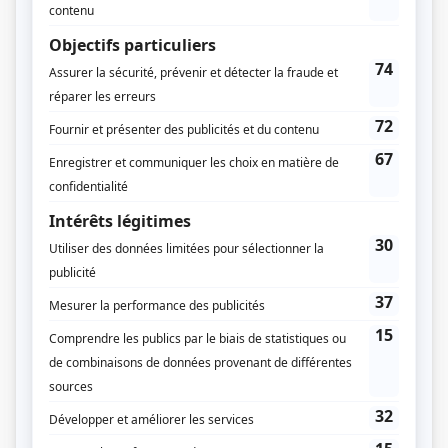
Bernard Zukerman Productions
Diffuseur(s)
Radio-Canada
Dates de diffusion
Du 31 mars 1998 au 21 avril 1998
Durée et heure de diffusion
4 épisodes au total
Saison 1: Diffusée chaque mardi à 21h00
(60 minutes)
Distribution
Leon Pownall
(
Dr Ewen Cameron
)
Macha Grenon
(
Nathalie Belding
)
Nicola Cavendish
(
Rose Farmer
)