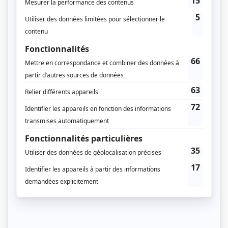
Donald Moffat
(
Joe Rauh
)
Marina Orsini
(
Jane Conroy
)
Frank Moore
(
M. Krantz
)
Nicholas Campbell
(
Lucas
)
Emmanuel Bilodeau
(
Dandain
)
France Castel
(
Flo Langelben
)
Blu Mankuma
(
Juge Locke
)
Daniel Kash
(
Aaron Rothenberg
)
Eric Peterson
(
Sal Rothenberg
)
Gabrielle Rose
(
Infirmière Stephens
)
Diego Matamoros
(
Dr Goldman
)
Bruce Dinsmore
(
Dr Burns
)
Daniel Pilon
(
James Belding
)
Neil Foster
(
Philip Farmer
)
Bryn McAuley
(
Martha Farmer
)
Jean-Guy Bouchard
(
M. Beers
)
Neil Kroetsch
(
Leonard Rubenstein
)