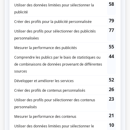
(Source: Télé Plus)
Liens
Fiche de
Pavillon de l'oubli (The Sleep Room)
sur Showbizz.net
Genre
Série
Réalisation
Anne Wheeler
Textes
Bruce M. Smith
Musique
Richard Grégoire
Compagnie de production
Cinar Films