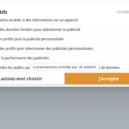
rd Therrien carbure à son petit écran. Celui qu’on surnomme parfois «l’encyclopédie 
1996 à 2001. Sa spécialité: la télé québécoise. On peut l’entendre régulièrement