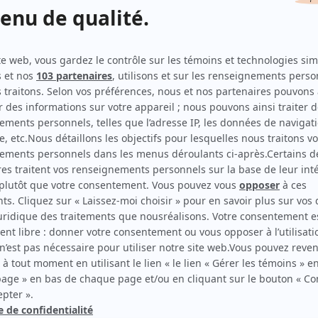
Napoléon
Musicien
Pavillon de l'oubli (The Sleep Room)
Musicien
Ces enfants d'ailleurs
Musicien
Marguerite Volant
Musicien
Jasmine
Musicien
es -
Marcel poursuivi par les chiens
Musicien
La déposition
Musicien
Madame La Bolduc
Musicien
Shehaweh
Musicien
Les amazones
Musicien
Les filles de Caleb
Musicien
Les dames du jeudi
Musicien
Le deuxième coup de feu
Musicien