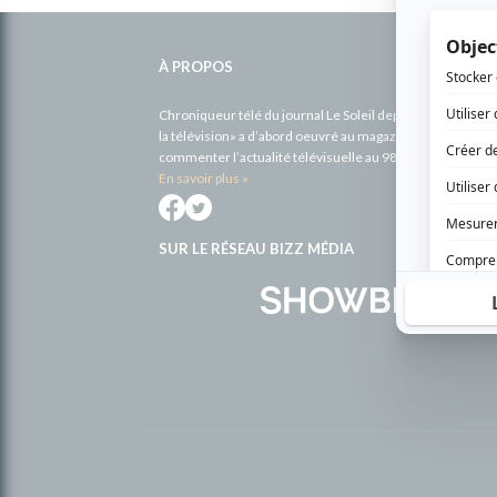
Informations
complémentaires
À PROPOS
Chroniqueur télé du journal Le Soleil depuis 2001, Richa
la télévision» a d’abord oeuvré au magazine TV Hebdo de 
commenter l’actualité télévisuelle au 98,5.
En savoir plus »
SUR LE RÉSEAU BIZZ MÉDIA