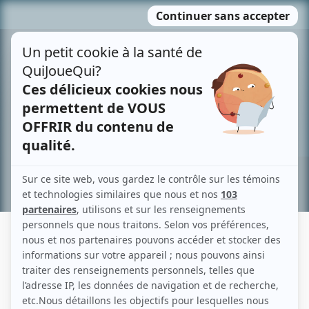
Passer
MENU
au
contenu
Recherche avancée »
LAUREL PAETZ
Liens
Fiche de Laurel Paetz sur Showbizz.net