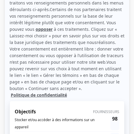
(Photo: Agence Ginette Achim)
Liens
Fiche de Daniel Pilon sur Showbizz.net
Personnages
Marche à l'ombre
(
Juge Chamberland
)