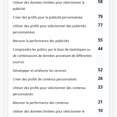
Mirador I-II
(
Guy Landry
)
Les Kiki Tronic
(
Président de la Terre
)
La galère
(
Clint
)
Lance et compte : La revanche
(
Marcel Gaudreault
)
L'Auberge du chien noir
(
Frank
)
Pavillon de l'oubli (The Sleep Room)
(
James Belding
)
Moi et l'autre... II
(
Harold
)
Sirènes (Sirens)
(
M. McConnell
1994
-
1995
)
Scoop
(
Maurice Dion
)
Urban Angel
(
David Moorcraft
)
La misère des riches
(
Me Gérard
)
La Maison Deschênes
(
Laurent St-Jacques
)
La feuille d'érable
(
Rôle inconnu
)
Quelle famille!
(
Vacancier
)