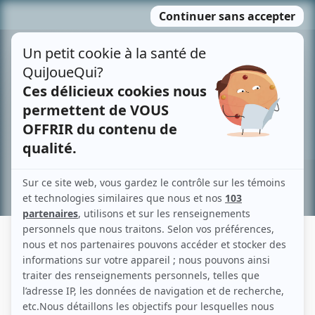
Passer
MENU
au
contenu
Recherche avancée »
DANIEL PILON