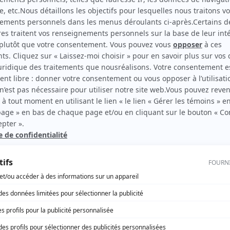
Opération Tango
(
Soldat Éric Fontaine
)
La bande à Frankie
(
Frankie
)
rd Therrien carbure à son petit écran. Celui qu’on surnomme parfois «l’encyclopédie 
1996 à 2001. Sa spécialité: la télé québécoise. On peut l’entendre régulièrement