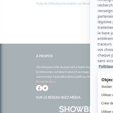
Fiche de Sébastien Hurtubise sur Showbizz.net
Informations
complémentaires
À PROPOS
Chroniqueur télé du journal Le Soleil depuis 2001, Richa
la télévision» a d’abord oeuvré au magazine TV Hebdo de 
commenter l’actualité télévisuelle au 98,5.
En savoir plus »
SUR LE RÉSEAU BIZZ MÉDIA