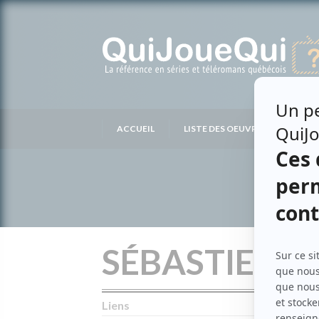
Passer
au
contenu
ACCUEIL
LISTE DES OEUVRES
LIS
SÉBASTIEN H
Liens