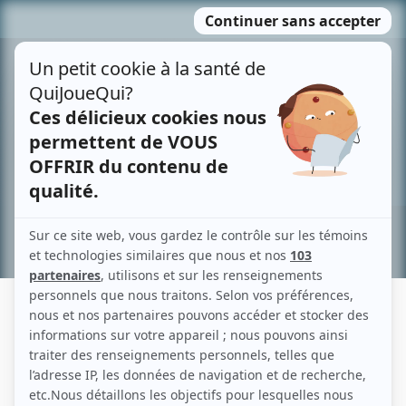
Passer
MENU
au
contenu
Recherche avancée »
JACQUES DESPINS
Liens
Fiche de Jacques Despins sur Showbizz.net