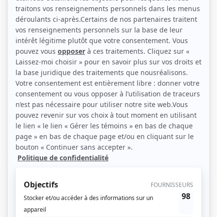
Geneviève Schmidt (Photo: ICI Radio-Canada Télé)
Description sommaire de l'histoire
En plein coeur de la préhistoire, deux clans rivaux cherchant à fuir une
éruption volcanique s’installent accidentellement dans la même montagne. La
grotte du clan des Roc est au sous-sol, et celle du clan des Pierre, à la surface.
Ensemble, ils doivent apprendre à cohabiter pour le meilleur et pour le pire…
tout en évitant de se faire manger par un tigre à dents de sabre ou d’être
infestés par des punaises géantes! Dans la clairière avoisinante, une drôle de
shamane, Mystique Denise, et sa meilleure amie, Lucy, viennent nourrir leurs
aventures en y ajoutant une touche d’absurdité. Sensations fortes, histoires
d'amour, découvertes et premières fois forment le quotidien de nos héros,
moins éloignés de nous qu'on pourrait le croire. Qui n'a jamais envoyé un
caillou-texto à son chef pour le prévenir d'un petit retard ou été fébrile à l'idée