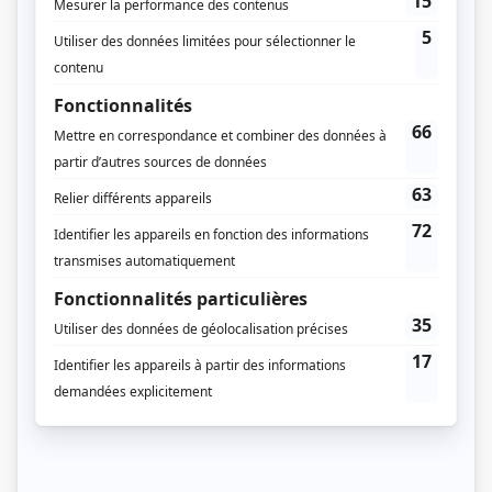
Début le 3 septembre 2018
Durée et heure de diffusion
130 épisodes au total
Diffusion en cours
Saison 1: Diffusée du lundi au vendredi à 07h30
(30 minutes)
Saison 2: Diffusée samedi, dimanche à 09h30
(30 minutes)
Distribution
Gabriel Dagenais
(
Chef Lapierre
)
Genevieve Schmidt
(
Chef Rockette
)
Florence Longpré
(
Garnotte
)
Fayolle Jean Jr.
(
Pierre
)
Cynthia Trudel
(
Pierrette
)
Christophe Payeur
(
Jean-Pierre
)