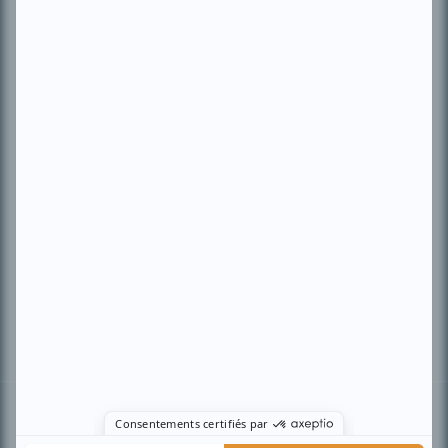
PLAN DU SITE
Accueil
Liste des oeuvres
Liste des comédiens
Recherche avancée
À propos
Nous contacter
Termes et conditions
Politique de confidentialité
Gestion du consentement