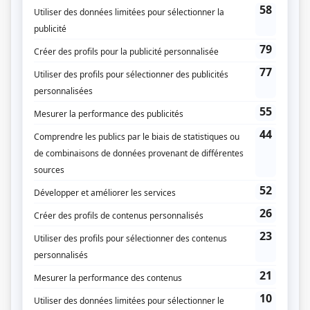
d'inviter quelqu'un au bal des mammouths? Malgré les apparences, ils vivent
les mêmes conflits que les gens d’aujourd’hui, parlent comme nous et ont
leur version en pierre de la télé, des émojis et de la toupie de main! Une chose
est sûre, on ne s'ennuie pas chez les Sapiens! Qui a dit que la préhistoire était
sans histoire?
(Fourni par la production)
Liens
Fiche de
Les Sapiens
sur Showbizz.net
Genre
Fiction pour enfants
Réalisation
Pierre Théorêt
Sébastien Gagné
François St-Amant
Textes
Raphaël Codebecq