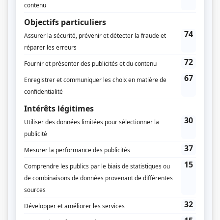
Marie-Hélène Lapierre
Annie Langlois
Robin Balzano
Yannick Éthier
David Leblanc
Anne-Hélène Prévost
Marie-Lise Chouinard
Marie-Eve Bourassa
Musique
Guy St-Pierre
Compagnie de production
Productions Pixcom
Diffuseur(s)
ICI Radio-Canada Télé
Dates de diffusion