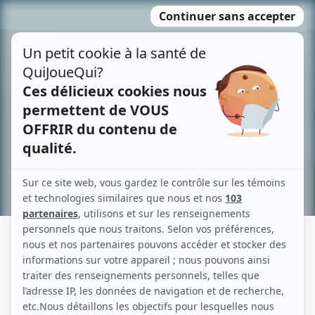
Passer
MENU
au
contenu
Recherche avancée »
RÉMY POIRIER
Liens
Fiche de Rémy Poirier sur Showbizz.net