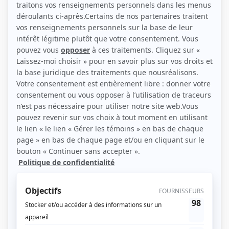
(Source: 98,5)
Liens
Fiche de Alain Crête sur Showbizz.net
Personnages
Lance et compte IX
(
Alain Crête
)