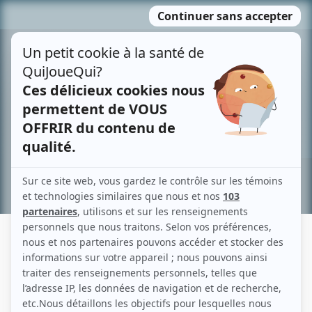
Passer
MENU
au
contenu
Recherche avancée »
ALAIN CRÊTE