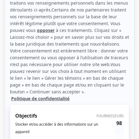
(Photo: Agence Sonia Gagnon)
Liens
Fiche de Laurence Hamelin sur Showbizz.net
Personnages
Lance et compte : La déchirure
(
Julie Boivin
)