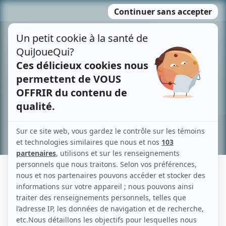
Passer
MENU
au
contenu
Recherche avancée »
DANIEL MARCOUX
Liens
Fiche de Daniel Marcoux sur Showbizz.net