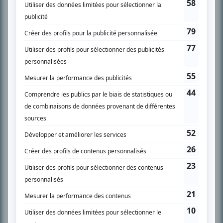
Chroniqueur télé du journal Le Soleil depuis 2001, Richard Therrien carbure à
son petit écran. Celui qu’on surnomme parfois «l’encyclopédie de la
télévision» a d’abord oeuvré au magazine TV Hebdo de 1996 à 2001. Sa
spécialité: la télé québécoise. On peut l’entendre régulièrement commenter
l’actualité télévisuelle au 98,5.
En savoir plus »
SUR LE RÉSEAU BIZZ MÉDIA
PLAN DU SITE
Accueil
Liste des oeuvres
Liste des comédiens
Recherche avancée