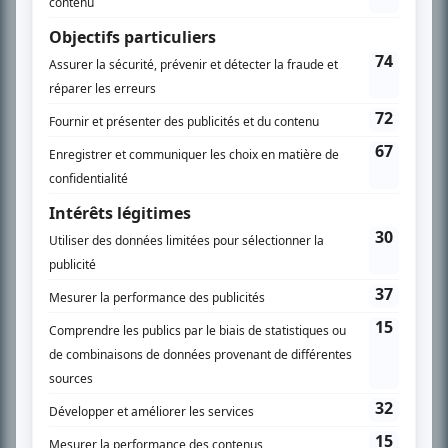
PLAN DU SITE
Accueil
Liste des oeuvres
Liste des comédiens
Recherche avancée
À propos
Nous contacter
Termes et conditions
Politique de confidentialité
Gestion du consentement