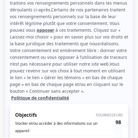
(Source: Cinoche.com/Sylvain Légaré)
Liens
Fiche de Martin Talbot sur Showbizz.net
Contributions
Passe-Partout
Réalisateur
Les Bienvenu... ou presque!
Réalisateur
File d'attente
Auteur
File d'attente
Réalisateur
En famille
Réalisateur