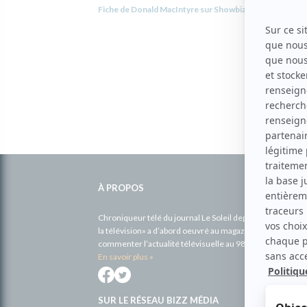
Fiche de Donald MacIntyre sur Showbizz.net
Informations
complémentaires
À PROPOS
Chroniqueur télé du journal Le Soleil depuis 2001, Richa
la télévision» a d’abord oeuvré au magazine TV Hebdo de 
commenter l’actualité télévisuelle au 98,5.
En savoir plus »
SUR LE RÉSEAU BIZZ MÉDIA