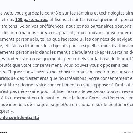
Empire Inc.
(
Docteur
)
La p'tite semaine
(
Rôle inconnu
)
Fanfreluche
(
Rôle inconnu
)
D'Iberville
(
Thomas Savage
)
rd Therrien carbure à son petit écran. Celui qu’on surnomme parfois «l’encyclopédie 
1996 à 2001. Sa spécialité: la télé québécoise. On peut l’entendre régulièrement