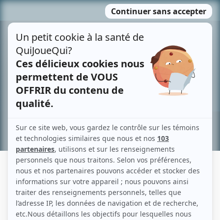
Passer
MENU
au
contenu
Recherche avancée »
LINDA GRIFFITHS
Liens
Fiche de Linda Griffiths sur Showbizz.net