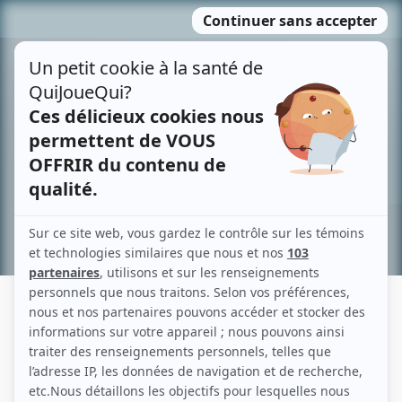
Passer
MENU
au
contenu
Recherche avancée »
DOUGLAS JACKSON
Liens
Fiche de Douglas Jackson sur Showbizz.net