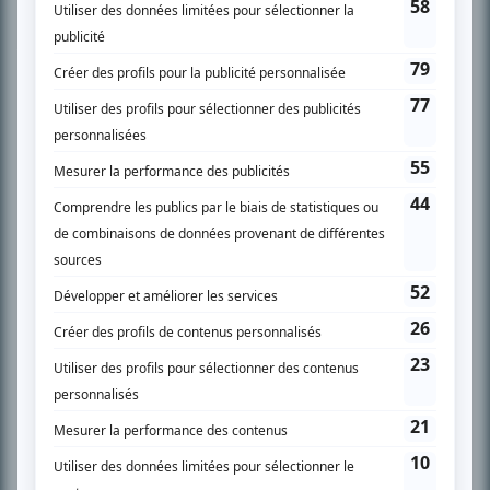
Chroniqueur télé du journal Le Soleil depuis 2001, Richard Therrien carbure à
son petit écran. Celui qu’on surnomme parfois «l’encyclopédie de la
télévision» a d’abord oeuvré au magazine TV Hebdo de 1996 à 2001. Sa
spécialité: la télé québécoise. On peut l’entendre régulièrement commenter
l’actualité télévisuelle au 98,5.
En savoir plus »
SUR LE RÉSEAU BIZZ MÉDIA
PLAN DU SITE
Accueil
Liste des oeuvres
Liste des comédiens
Recherche avancée