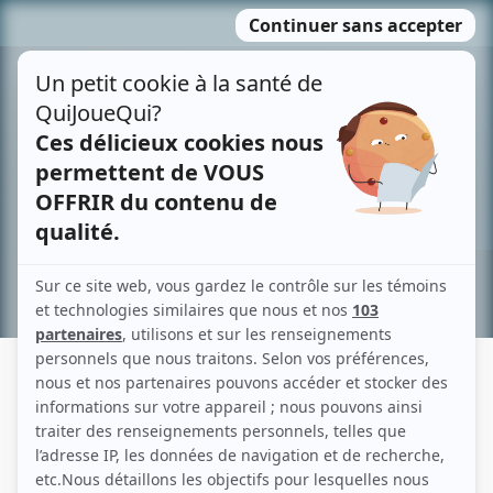
Passer
MENU
au
contenu
Recherche avancée »
DIANE ST-ONGE
Liens
Fiche de Diane St-Onge sur Showbizz.net